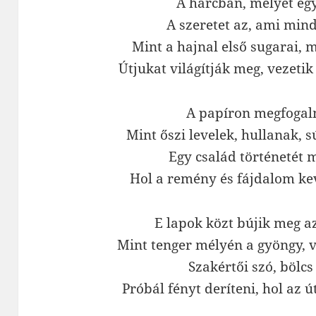
A harcban, melyet eg
A szeretet az, ami mind
Mint a hajnal első sugarai, 
Útjukat világítják meg, vezetik
A papíron megfogal
Mint őszi levelek, hullanak, 
Egy család történetét 
Hol a remény és fájdalom ke
E lapok közt bújik meg az
Mint tenger mélyén a gyöngy, v
Szakértői szó, bölcs
Próbál fényt deríteni, hol az ú