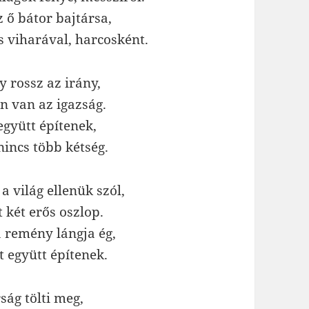
 ő bátor bajtársa,
s viharával, harcosként.
 rossz az irány,
n van az igazság.
együtt építenek,
nincs több kétség.
a világ ellenük szól,
 két erős oszlop.
a remény lángja ég,
t együtt építenek.
ság tölti meg,