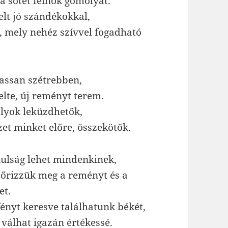
 a sötét felhők gomolyát.
elt jó szándékokkal,
l, mely nehéz szívvel fogadható
lassan szétrebben,
elte, új reményt terem.
ályok leküzdhetők,
et minket előre, összekötők.
anulság lehet mindenkinek,
 őrizzük meg a reményt és a
et.
ényt keresve találhatunk békét,
y válhat igazán értékessé.