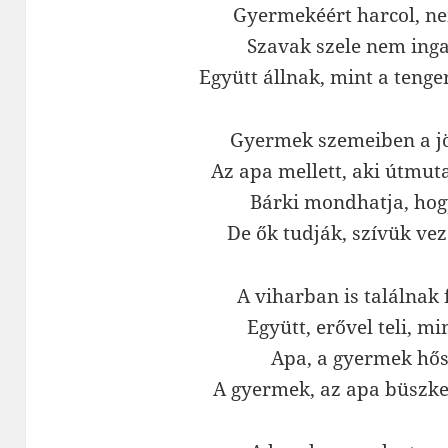
Gyermekéért harcol, ne
Szavak szele nem inga
Együtt állnak, mint a tenge
Gyermek szemeiben a jö
Az apa mellett, aki útmuta
Bárki mondhatja, hogy
De ők tudják, szívük vezé
A viharban is találnak 
Együtt, erővel teli, mi
Apa, a gyermek hős
A gyermek, az apa büszke