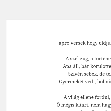
apro versek hogy oldj
A szél zúg, a történe
Apa áll, bár körülött
Szívén sebek, de tek
Gyermekét védi, hol ni
A világ ellene fordul,
Ő mégis kitart, nem hag