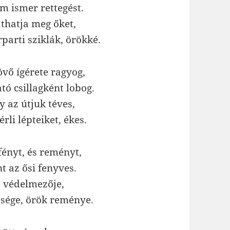
m ismer rettegést.
thatja meg őket,
rparti sziklák, örökké.
vő ígérete ragyog,
tó csillagként lobog.
 az útjuk téves,
rli lépteiket, ékes.
fényt, és reményt,
nt az ősi fenyves.
 védelmezője,
sége, örök reménye.