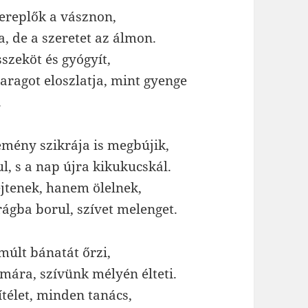
ereplők a vásznon,
a, de a szeretet az álmon.
sszeköt és gyógyít,
haragot eloszlatja, mint gyenge
.
mény szikrája is megbújik,
ul, s a nap újra kikukucskál.
jtenek, hanem ölelnek,
irágba borul, szívet melenget.
múlt bánatát őrzi,
ámára, szívünk mélyén élteti.
télet, minden tanács,