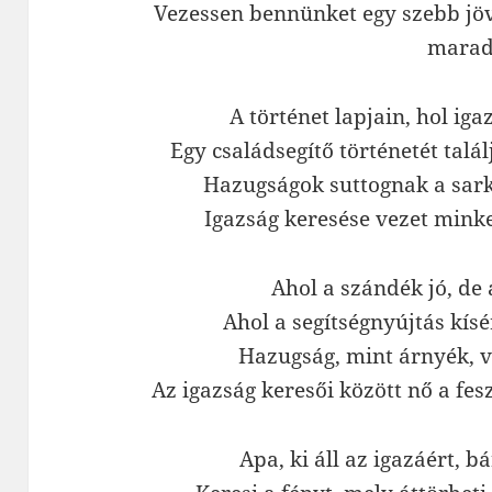
Vezessen bennünket egy szebb jövő
marad
A történet lapjain, hol ig
Egy családsegítő történetét talá
Hazugságok suttognak a sark
Igazság keresése vezet minke
Ahol a szándék jó, de 
Ahol a segítségnyújtás kísé
Hazugság, mint árnyék, v
Az igazság keresői között nő a fesz
Apa, ki áll az igazáért, bá