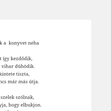
uk a konyvet neha
t így kezdődik,
e vihar dühödik.
intete tiszta,
ncs már más útja.
 szelek szólnak,
yja, hogy elbukjon.