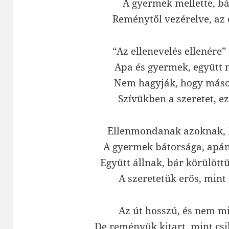
A gyermek mellette, bá
Reménytől vezérelve, az e
“Az ellenevelés ellenére” 
Apa és gyermek, együtt 
Nem hagyják, hogy mások
Szívükben a szeretet, ez 
Ellenmondanak azoknak, k
A gyermek bátorsága, apán
Együtt állnak, bár körülött
A szeretetük erős, mint
Az út hosszú, és nem mi
De reményük kitart, mint csi