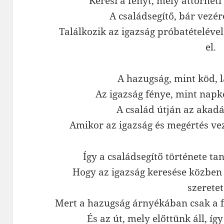
Keresi a fényt, mely áttörheti
A családsegítő, bár vezér
Találkozik az igazság próbatételéve
el.
A hazugság, mint köd, 
Az igazság fénye, mint napk
A család útján az akad
Amikor az igazság és megértés vez
Így a családsegítő története t
Hogy az igazság keresése közben
szeretet
Mert a hazugság árnyékában csak a f
És az út, mely előttünk áll, íg