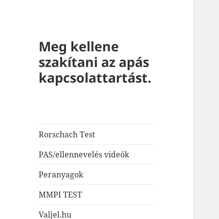
Meg kellene
szakítani az apás
kapcsolattartást.
Rorschach Test
PAS/ellennevelés videók
Peranyagok
MMPI TEST
Valjel.hu