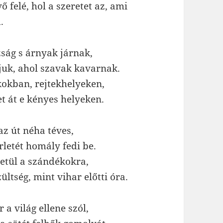
 felé, hol a szeretet az, ami
.
azság s árnyak járnak,
ljuk, ahol szavak kavarnak.
okban, rejtekhelyeken,
t át e kényes helyeken.
az út néha téves,
rletét homály fedi be.
etül a szándékokra,
ültség, mint vihar előtti óra.
r a világ ellene szól,