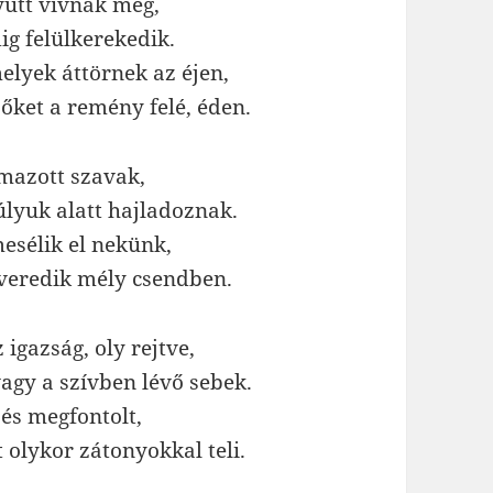
yütt vívnak meg,
ig felülkerekedik.
melyek áttörnek az éjen,
 őket a remény felé, éden.
mazott szavak,
súlyuk alatt hajladoznak.
mesélik el nekünk,
veredik mély csendben.
 igazság, oly rejtve,
agy a szívben lévő sebek.
 és megfontolt,
t olykor zátonyokkal teli.