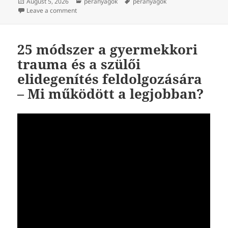
Posted
Categories
Tags
August 5, 2026
peranyagok
peranyagok
on
on Az anya állításai az ellennevelésről és az apáról 
Leave a comment
25 módszer a gyermekkori
trauma és a szülői
elidegenítés feldolgozására
– Mi működött a legjobban?