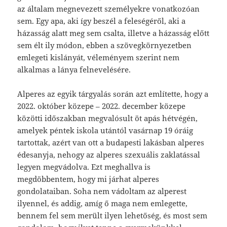
az általam megnevezett személyekre vonatkozóan
sem. Egy apa, aki így beszél a feleségéről, aki a
házasság alatt meg sem csalta, illetve a házasság előtt
sem élt ily módon, ebben a szövegkörnyezetben
emlegeti kislányát, véleményem szerint nem
alkalmas a lánya felnevelésére.
Alperes az egyik tárgyalás során azt említette, hogy a
2022. október közepe – 2022. december közepe
közötti időszakban megvalósult öt apás hétvégén,
amelyek péntek iskola után­tól vasárnap 19 óráig
tartottak, azért van ott a budapesti lakásban alperes
édesanyja, nehogy az alperes szexuális zaklatással
legyen megvádolva. Ezt meghallva is
megdöbbentem, hogy mi járhat alperes
gondolataiban. Soha nem vádoltam az alperest
ilyennel, és addig, amíg ő maga nem emlegette,
bennem fel sem merült ilyen lehetőség, és most sem