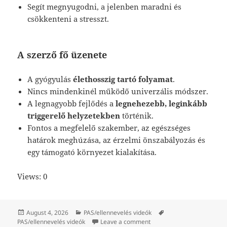
Segít megnyugodni, a jelenben maradni és
csökkenteni a stresszt.
A szerző fő üzenete
A gyógyulás
élethosszig tartó folyamat
.
Nincs mindenkinél működő univerzális módszer.
A legnagyobb fejlődés a
legnehezebb, leginkább
triggerelő helyzetekben
történik.
Fontos a megfelelő szakember, az egészséges
határok meghúzása, az érzelmi önszabályozás és
egy támogató környezet kialakítása.
Views: 0
Posted
Categories
Tags
August 4, 2026
PAS/ellennevelés videók
on
on 25 módszer a gyermekkor
PAS/ellennevelés videók
Leave a comment