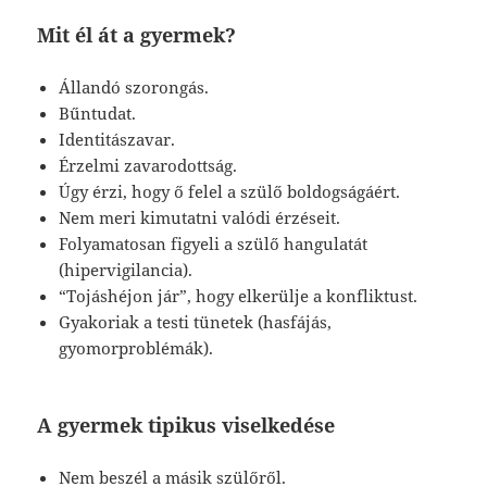
Mit él át a gyermek?
Állandó szorongás.
Bűntudat.
Identitászavar.
Érzelmi zavarodottság.
Úgy érzi, hogy ő felel a szülő boldogságáért.
Nem meri kimutatni valódi érzéseit.
Folyamatosan figyeli a szülő hangulatát
(hipervigilancia).
“Tojáshéjon jár”, hogy elkerülje a konfliktust.
Gyakoriak a testi tünetek (hasfájás,
gyomorproblémák).
A gyermek tipikus viselkedése
Nem beszél a másik szülőről.