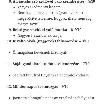
A bántalmazó szülővel való szembesítés
–
5/10
Vegyes eredményt hozott.
Nem kapta meg, amire vágyott, viszont
megerősítette benne, hogy az illető nem fog
megváltozni.
Belső gyermekkel való munka
–
8–9/10
Nagyon hasznosnak tartja.
Kiváltó okok (triggerek) felismerése
–
3/10
Önmagában kevésnek bizonyult.
Saját gondolatok tudatos ellenőrzése
–
7/10
Segített kívülről figyelni saját gondolkodását.
Mindennapos testmozgás
–
9/10
Javította a hangulatát és az érzelmi szabályozást.