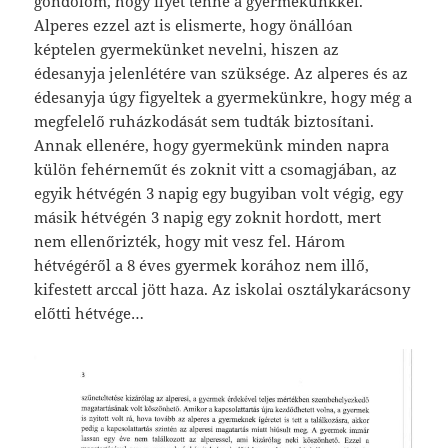
gondolom, hogy ilyet tenne a gyermekünkkel.
Alperes ezzel azt is elismerte, hogy önállóan
képtelen gyermekünket nevelni, hiszen az
édesanyja jelenlétére van szüksége. Az alperes és az
édesanyja úgy figyeltek a gyermekünkre, hogy még a
megfelelő ruházkodását sem tudták biztosítani.
Annak ellenére, hogy gyermekünk minden napra
külön fehérneműt és zoknit vitt a csomagjában, az
egyik hétvégén 3 napig egy bugyiban volt végig, egy
másik hétvégén 3 napig egy zoknit hordott, mert
nem ellenőrizték, hogy mit vesz fel. Három
hétvégéről a 8 éves gyermek korához nem illő,
kifestett arccal jött haza. Az iskolai osztálykarácsony
előtti hétvége…