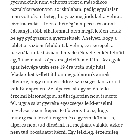
gyermekünk nem vehetett részt a másodikos
osztálykarácsonyon az iskolában, pedig egyáltalán
nem volt olyan beteg, hogy az megindokolta volna a
távolmaradást. Ezen a hétvégén alperes és annak
édesanyja több alkalommal nem megfelelően adtak
be egy gyógyszert a gyermeknek. Ahelyett, hogy a
tablettát vízben feloldották volna, ez szerepelt a
használati utasításban, lenyelették vele. A két felnőtt
együtt sem volt képes megfelelően ellátni. Az egyik
apás hétvége után este 19 óra után még házi
feladatokat kellett itthon megoldanunk annak
ellenére, hogy minden ehhez szükséges tanszer ott
volt Budapesten. Az alperes, ahogy az én lelki-
érzelmi biztonságom, szükségleteim nem ismerte
fel, úgy a saját gyereke egészséges lelki-érzelmi
nevelésére sem képes. Ezt bizonyítja az, hogy
mindig csak leszólt engem és a gyermekünket is,
alperes nem tud dicsérni, ha megbánt valakit, akkor
nem tud bocsánatot kérni. Egy lelkileg, érzelmileg