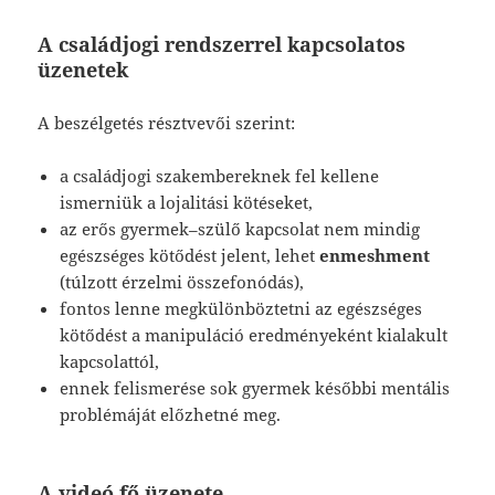
A családjogi rendszerrel kapcsolatos
üzenetek
A beszélgetés résztvevői szerint:
a családjogi szakembereknek fel kellene
ismerniük a lojalitási kötéseket,
az erős gyermek–szülő kapcsolat nem mindig
egészséges kötődést jelent, lehet
enmeshment
(túlzott érzelmi összefonódás),
fontos lenne megkülönböztetni az egészséges
kötődést a manipuláció eredményeként kialakult
kapcsolattól,
ennek felismerése sok gyermek későbbi mentális
problémáját előzhetné meg.
A videó fő üzenete