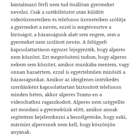
bántalmazó férfi nem tud önállóan gyermeket
nevelni. Csak a szétköltözést után küldött
videóüzeneteiben és telefonos üzeneteiben szólítja
a gyermeket a nevén, ezzel is megtévesztve a
bíróságot, a házasságunk alatt sem engem, sem a
gyermeket nem szólított nevén. A felügyelt
kapcsolattartáson egyszer lejegyezték, hogy alperes
nem köszönt. Ezt megerősíteni tudom, hogy alperes
nekem sem köszönt, amikor munkába mentem, vagy
onnan hazaértem, ezzel is egyértelműen minősíti a
házasságunkat. Amikor az ideiglenes intézkedés
szerdánként kapcsolattartást biztosított telefonon
minden héten, akkor alperes Teams-en a
videochathez ragaszkodott. Alperes nem szégyellte
azt mondani a gyermekünk előtt, amikor annak
segítettem bejelentkezni a beszélgetésbe, hogy neki,
mármint alperesnek nem kell, hogy köszönjön
anyának.