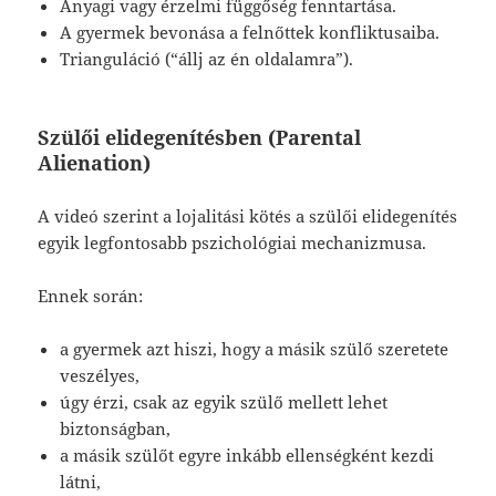
Anyagi vagy érzelmi függőség fenntartása.
A gyermek bevonása a felnőttek konfliktusaiba.
Trianguláció (“állj az én oldalamra”).
Szülői elidegenítésben (Parental
Alienation)
A videó szerint a lojalitási kötés a szülői elidegenítés
egyik legfontosabb pszichológiai mechanizmusa.
Ennek során:
a gyermek azt hiszi, hogy a másik szülő szeretete
veszélyes,
úgy érzi, csak az egyik szülő mellett lehet
biztonságban,
a másik szülőt egyre inkább ellenségként kezdi
látni,