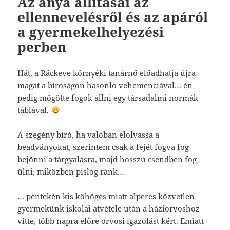
Az anya állításai az
ellennevelésről és az apáról
a gyermekelhelyezési
perben
Hát, a Ráckeve környéki tanárnő előadhatja újra
magát a bíróságon hasonló vehemenciával… én
pedig mögötte fogok állni egy társadalmi normák
táblával.
A szegény bíró, ha valóban elolvassa a
beadványokat, szerintem csak a fejét fogva fog
bejönni a tárgyalásra, majd hosszú csendben fog
ülni, miközben pislog ránk…
… péntekén kis köhögés miatt alperes közvetlen
gyermekünk iskolai átvétele után a háziorvoshoz
vitte, több napra előre orvosi igazolást kért. Emiatt