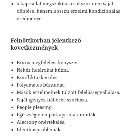
a kapcsolat megszakítása sokszor nem saját
döntése, hanem hosszú érzelmi kondicionálás
eredménye.
Felnőttkorban jelentkező
következmények
Kóros megfelelési kényszer.
Nehéz határokat húzni.
Konfliktuskerülés.
Folyamatos bűntudat.
Mások érzelmeinek túlzott felelősségvállalása.
Saját igények háttérbe szorítása.
People pleasing.
Egészségtelen párkapcsolati minták.
Alacsony önértékelés.
Identitásproblémák.