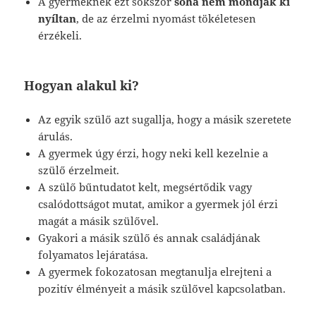
A gyermeknek ezt sokszor
soha nem mondják ki
nyíltan
, de az érzelmi nyomást tökéletesen
érzékeli.
Hogyan alakul ki?
Az egyik szülő azt sugallja, hogy a másik szeretete
árulás.
A gyermek úgy érzi, hogy neki kell kezelnie a
szülő érzelmeit.
A szülő bűntudatot kelt, megsértődik vagy
csalódottságot mutat, amikor a gyermek jól érzi
magát a másik szülővel.
Gyakori a másik szülő és annak családjának
folyamatos lejáratása.
A gyermek fokozatosan megtanulja elrejteni a
pozitív élményeit a másik szülővel kapcsolatban.