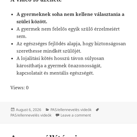
A gyermeknek soha nem kellene választania a
szülei között.
A gyermek nem felelős egyik szülő érzelmeiért
sem.
Az egészséges fejlődés alapja, hogy biztonságosan
szerethesse mindkét szülőjét.
A lojalitási kötés hosszú távon súlyosan
károsíthatja a gyermek önazonosságát,
kapcsolatait és mentális egészségét.
Views: 0
Posted
Categories
Tags
August 6, 2026
PAS/ellennevelés videók
on
on Lojalitási kötés (Loyalty
PAS/ellennevelés videók
Leave a comment