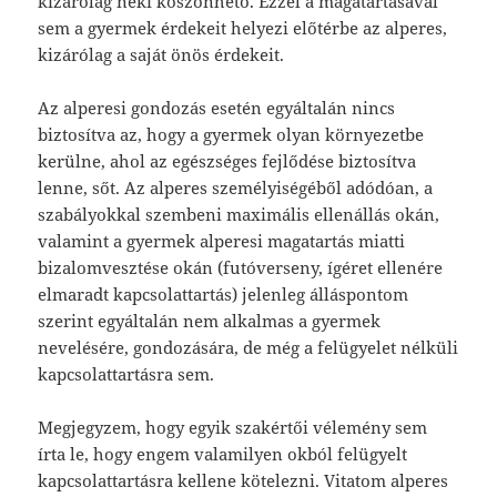
kizárólag neki köszönhető. Ezzel a magatartásával
sem a gyermek érdekeit helyezi előtérbe az alperes,
kizárólag a saját önös érdekeit.
Az alperesi gondozás esetén egyáltalán nincs
biztosítva az, hogy a gyermek olyan környezetbe
kerülne, ahol az egészséges fejlődése biztosítva
lenne, sőt. Az alperes személyiségéből adódóan, a
szabályokkal szembeni maximális ellenállás okán,
valamint a gyermek alperesi magatartás miatti
bizalomvesztése okán (futóverseny, ígéret ellenére
elmaradt kapcsolattartás) jelenleg álláspontom
szerint egyáltalán nem alkalmas a gyermek
nevelésére, gondozására, de még a felügyelet nélküli
kapcsolattartásra sem.
Megjegyzem, hogy egyik szakértői vélemény sem
írta le, hogy engem valamilyen okból felügyelt
kapcsolattartásra kellene kötelezni. Vitatom alperes