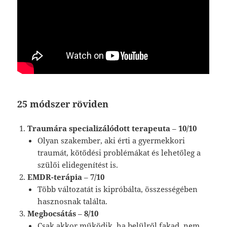
25 módszer röviden
Traumára specializálódott terapeuta
–
10/10
Olyan szakember, aki érti a gyermekkori
traumát, kötődési problémákat és lehetőleg a
szülői elidegenítést is.
EMDR-terápia
–
7/10
Több változatát is kipróbálta, összességében
hasznosnak találta.
Megbocsátás
–
8/10
Csak akkor működik, ha belülről fakad, nem