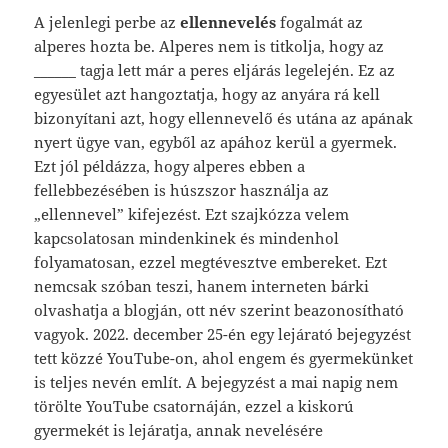
A jelenlegi perbe az
ellennevelés
fogalmát az
alperes hozta be. Alperes nem is titkolja, hogy az
______ tagja lett már a peres eljárás legelején. Ez az
egyesület azt hangoztatja, hogy az anyára rá kell
bizonyítani azt, hogy ellennevelő és utána az apának
nyert ügye van, egyből az apához kerül a gyermek.
Ezt jól példázza, hogy alperes ebben a
fellebbezésében is húszszor használja az
„ellennevel” kifejezést. Ezt szajkózza velem
kapcsolatosan mindenkinek és mindenhol
folyamatosan, ezzel megtévesztve embereket. Ezt
nemcsak szóban teszi, hanem interneten bárki
olvashatja a blogján, ott név szerint beazonosítható
vagyok. 2022. december 25-én egy lejárató bejegyzést
tett közzé YouTube-on, ahol engem és gyermekünket
is teljes nevén említ. A bejegyzést a mai napig nem
törölte YouTube csatornáján, ezzel a kiskorú
gyermekét is lejáratja, annak nevelésére