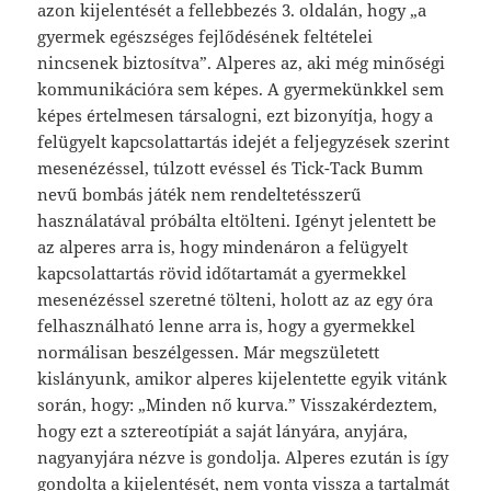
azon kijelentését a fellebbezés 3. oldalán, hogy „a
gyermek egészséges fejlődésének feltételei
nincsenek biztosítva”. Alperes az, aki még minőségi
kommunikációra sem képes. A gyermekünkkel sem
képes értelmesen társalogni, ezt bizonyítja, hogy a
felügyelt kapcsolattartás idejét a feljegyzések szerint
mesenézéssel, túlzott evéssel és Tick-Tack Bumm
nevű bombás játék nem rendeltetésszerű
használatával próbálta eltölteni. Igényt jelentett be
az alperes arra is, hogy mindenáron a felügyelt
kapcsolattartás rövid időtartamát a gyermekkel
mesenézéssel szeretné tölteni, holott az az egy óra
felhasználható lenne arra is, hogy a gyermekkel
normálisan beszélgessen. Már megszületett
kislányunk, amikor alperes kijelentette egyik vitánk
során, hogy: „Minden nő kurva.” Visszakérdeztem,
hogy ezt a sztereotípiát a saját lányára, anyjára,
nagyanyjára nézve is gondolja. Alperes ezután is így
gondolta a kijelentését, nem vonta vissza a tartalmát