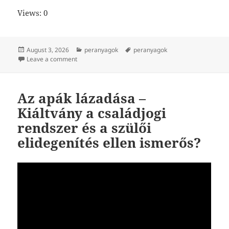
Views: 0
Posted
Categories
Tags
August 3, 2026
peranyagok
peranyagok
on
on Bírósági beadvány: Az anya szerint az apa alkalma
Leave a comment
Az apák lázadása –
Kiáltvány a családjogi
rendszer és a szülői
elidegenítés ellen ismerős?