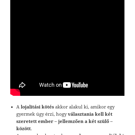
A
lojalitási kötés
akkor alakul ki, amikor egy
gyermek úgy érzi, hogy
választania kell két
szeretett ember – jellemzően a két szülő –
között
.