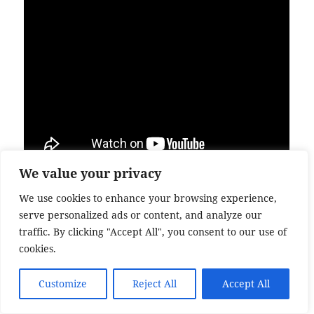
We value your privacy
A szerző szerint sok apa ugyanazt az utat járja
We use cookies to enhance your browsing experience,
végig:
serve personalized ads or content, and analyze our
hamis vádak,
traffic. By clicking "Accept All", you consent to our use of
„kék kártyás” (családon belüli erőszak)
cookies.
eljárások,
elszigetelés,
Customize
Reject All
Accept All
munka, egészség és a gyermek elvesztése.
A családjogi rendszert egy „posztkommunista