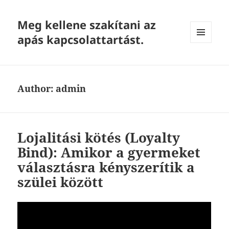
Meg kellene szakítani az
apás kapcsolattartást.
MENU
AND
WIDGETS
Author:
admin
Lojalitási kötés (Loyalty
Bind): Amikor a gyermeket
választásra kényszerítik a
szülei között