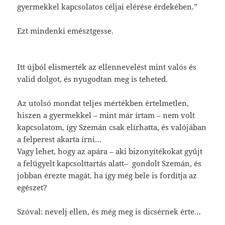
gyermekkel kapcsolatos céljai elérése érdekében.”
Ezt mindenki emésztgesse.
Itt újból elismerték az ellennevelést mint valós és
valid dolgot, és nyugodtan meg is teheted.
Az utolsó mondat teljes mértékben értelmetlen,
hiszen a gyermekkel – mint már írtam – nem volt
kapcsolatom, így Szemán csak elírhatta, és valójában
a felperest akarta írni…
Vagy lehet, hogy az apára – aki bizonyítékokat gyűjt
a felügyelt kapcsolttartás alatt– gondolt Szemán, és
jobban érezte magát, ha így még bele is fordítja az
egészet?
Szóval: nevelj ellen, és még meg is dicsérnek érte…