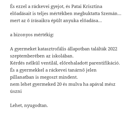
És ezzel a ráckevei gyejot, és Patai Krisztina
előadásait is teljes mértékben megbuktatta Szemán…
mert az ő írásaikra épült anyuka előadása…
a bizonyos mértékig:
A gyermeket katasztrofális állapotban találták 2022
szeptemberében az iskolában.
Kérdés nélkül ventilál, előrehaladott parentifikáció.
És a gyermekkel a ráckevei tanárnő jelen
pillanatban is megoszt mindent.
nem lehet gyermeked 20 és mulva ha apával mész
úszni
Lehet, nyugodtan.