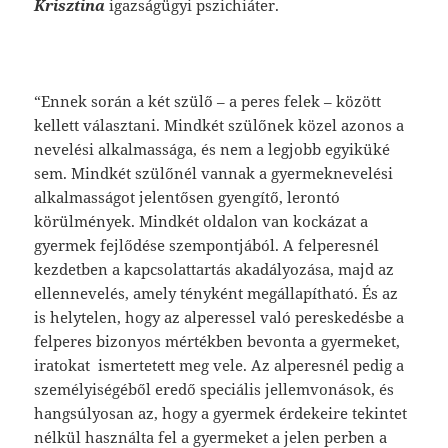
Krisztina
igazságügyi pszichiáter.
“Ennek során a két szülő – a peres felek – között
kellett választani. Mindkét szülőnek közel azonos a
nevelési alkalmassága, és nem a legjobb egyiküké
sem. Mindkét szülőnél vannak a gyermeknevelési
alkalmasságot jelentősen gyengítő, lerontó
körülmények. Mindkét oldalon van kockázat a
gyermek fejlődése szempontjából. A felperesnél
kezdetben a kapcsolattartás akadályozása, majd az
ellennevelés, amely tényként megállapítható. És az
is helytelen, hogy az alperessel való pereskedésbe a
felperes bizonyos mértékben bevonta a gyermeket,
iratokat ismertetett meg vele. Az alperesnél pedig a
személyiségéből eredő speciális jellemvonások, és
hangsúlyosan az, hogy a gyermek érdekeire tekintet
nélkül használta fel a gyermeket a jelen perben a