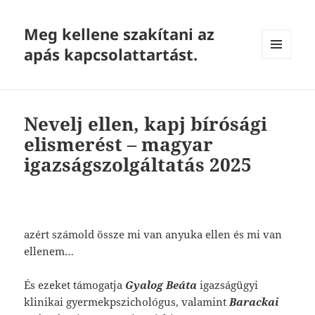
Meg kellene szakítani az
apás kapcsolattartást.
MENU
AND
WIDGETS
Nevelj ellen, kapj bírósági
elismerést – magyar
igazságszolgáltatás 2025
azért számold össze mi van anyuka ellen és mi van
ellenem…
És ezeket támogatja
Gyalog Beáta
igazságügyi
klinikai gyermekpszichológus, valamint
Barackai