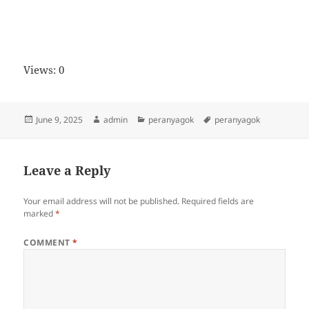
Views: 0
Posted
Author
Categories
Tags
June 9, 2025
admin
peranyagok
peranyagok
on
Leave a Reply
Your email address will not be published.
Required fields are
marked
*
COMMENT
*