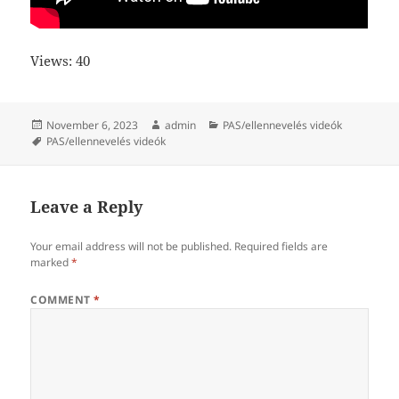
Views: 40
Posted
Author
Categories
November 6, 2023
admin
PAS/ellennevelés videók
on
Tags
PAS/ellennevelés videók
Leave a Reply
Your email address will not be published.
Required fields are
marked
*
COMMENT
*