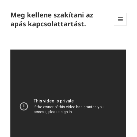
Meg kellene szakítani az
apás kapcsolattartást.
MENU
AND
WIDGETS