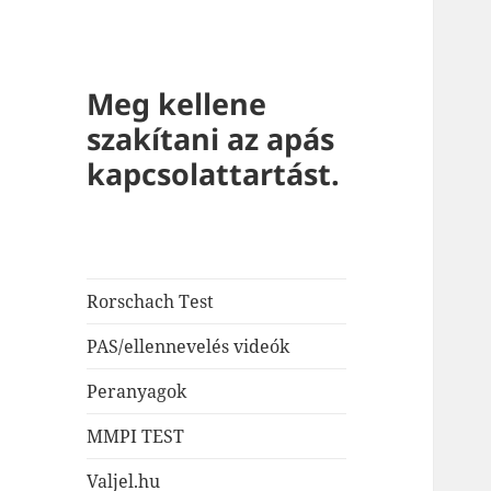
Meg kellene
szakítani az apás
kapcsolattartást.
Rorschach Test
PAS/ellennevelés videók
Peranyagok
MMPI TEST
Valjel.hu