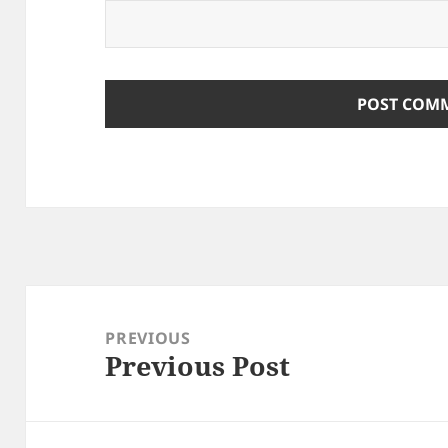
Post
navigation
PREVIOUS
Previous Post
Previous
post: