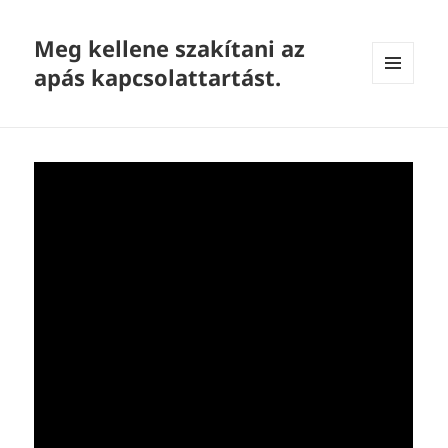
Meg kellene szakítani az
apás kapcsolattartást.
MENU
AND
WIDGETS