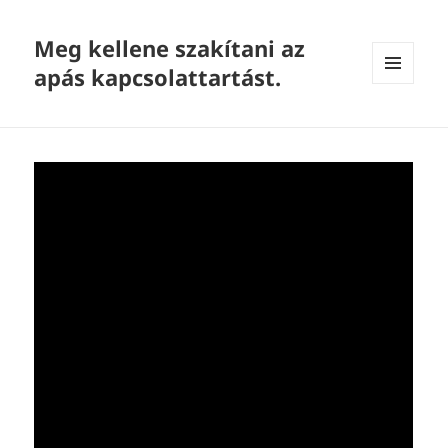
Meg kellene szakítani az
apás kapcsolattartást.
MENU
AND
WIDGETS