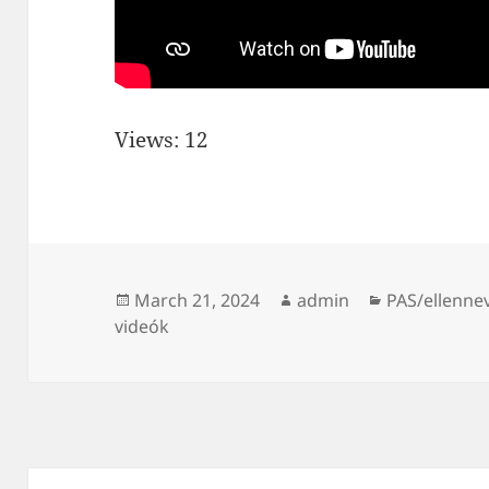
Views: 12
Posted
Author
Categories
March 21, 2024
admin
PAS/ellenne
on
videók