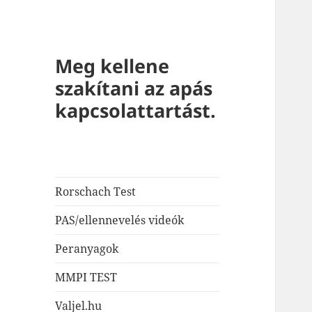
Meg kellene
szakítani az apás
kapcsolattartást.
Rorschach Test
PAS/ellennevelés videók
Peranyagok
MMPI TEST
Valjel.hu