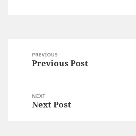
Post
navigation
PREVIOUS
Previous Post
Previous
post:
NEXT
Next Post
Next
post: