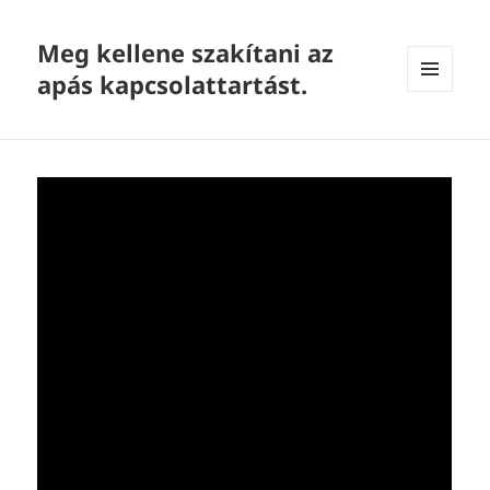
Meg kellene szakítani az
apás kapcsolattartást.
MENU
AND
WIDGETS