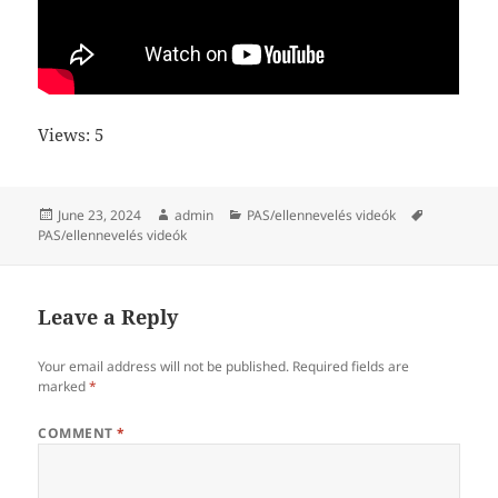
Views: 5
Posted
Author
Categories
Tags
June 23, 2024
admin
PAS/ellennevelés videók
on
PAS/ellennevelés videók
Leave a Reply
Your email address will not be published.
Required fields are
marked
*
COMMENT
*