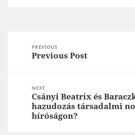
Post
navigation
PREVIOUS
Previous Post
Previous
post:
NEXT
Csányi Beatrix és Baraczk
Next
hazudozás társadalmi n
post:
bíróságon?