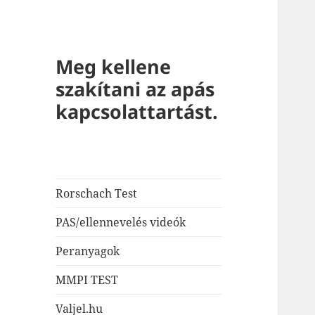
Meg kellene
szakítani az apás
kapcsolattartást.
Rorschach Test
PAS/ellennevelés videók
Peranyagok
MMPI TEST
Valjel.hu