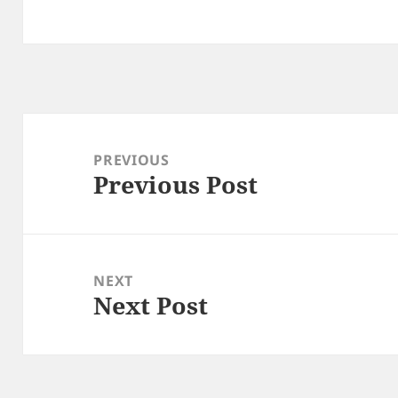
Post
navigation
PREVIOUS
Previous Post
Previous
post:
NEXT
Next Post
Next
post: