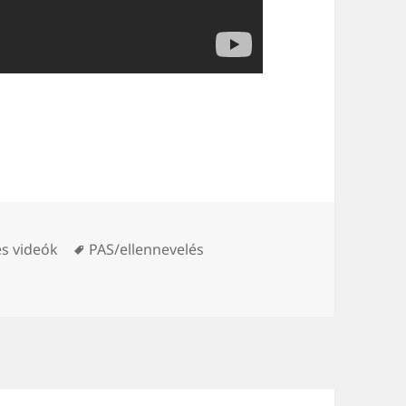
Tags
és videók
PAS/ellennevelés