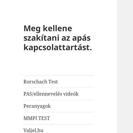
Meg kellene
szakítani az apás
kapcsolattartást.
Rorschach Test
PAS/ellennevelés videók
Peranyagok
MMPI TEST
Valjel.hu