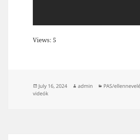
Views: 5
Posted
Author
Categories
July 16, 2024
admin
PAS/ellennevel
on
videók