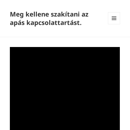
Meg kellene szakítani az
apás kapcsolattartást.
MENU
AND
WIDGETS