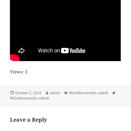
Views: 3
Posted
Author
Categories
Tags
October 2, 2024
admin
PAS/ellennevelés videók
on
PAS/ellennevelés videók
Leave a Reply