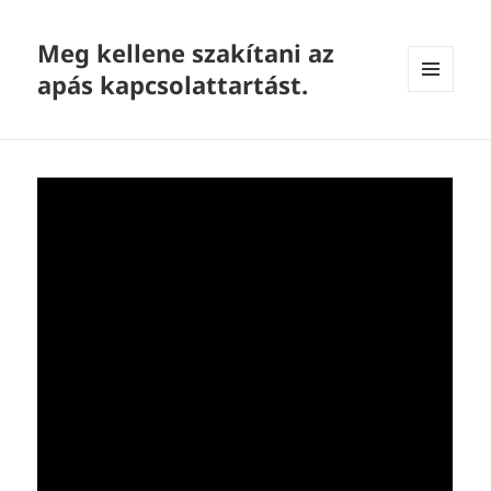
Meg kellene szakítani az
apás kapcsolattartást.
MENU
AND
WIDGETS