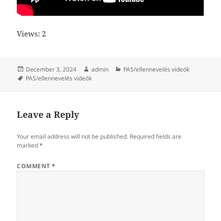
Views: 2
Posted
Author
Categories
December 3, 2024
admin
PAS/ellennevelés videók
on
Tags
PAS/ellennevelés videók
Leave a Reply
Your email address will not be published.
Required fields are
marked
*
COMMENT
*