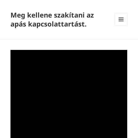
Meg kellene szakítani az
apás kapcsolattartást.
MENU
AND
WIDGETS