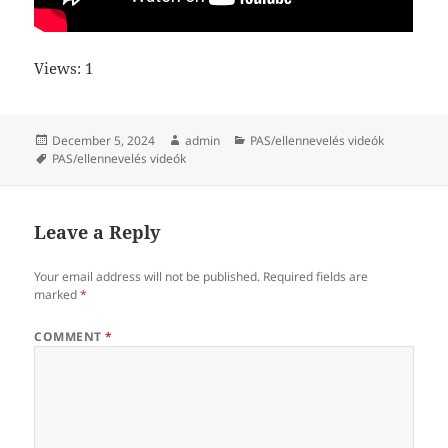
Views: 1
Posted
Author
Categories
December 5, 2024
admin
PAS/ellennevelés videók
on
Tags
PAS/ellennevelés videók
Leave a Reply
Your email address will not be published.
Required fields are
marked
*
COMMENT
*