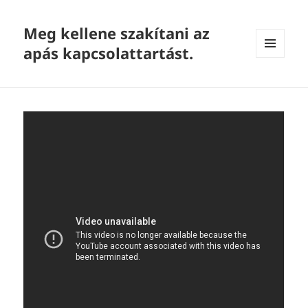
Meg kellene szakítani az
apás kapcsolattartást.
MENU
AND
WIDGETS