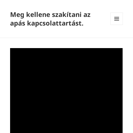
Meg kellene szakítani az
apás kapcsolattartást.
MENU
AND
WIDGETS