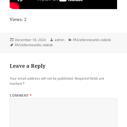
Views: 2
Posted
Author
Categories
December 18, 2024
admin
PAS/ellennevelés videók
on
Tags
PAS/ellennevelés videók
Leave a Reply
Your email address will not be published.
Required fields are
marked
*
COMMENT
*