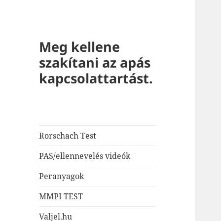
Meg kellene
szakítani az apás
kapcsolattartást.
Rorschach Test
PAS/ellennevelés videók
Peranyagok
MMPI TEST
Valjel.hu