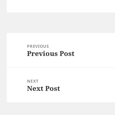
Post
navigation
PREVIOUS
Previous Post
Previous
post:
NEXT
Next Post
Next
post: