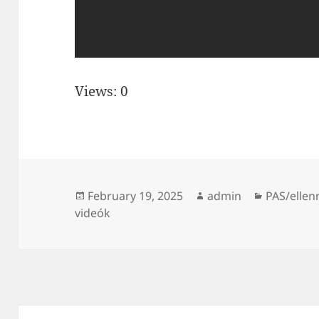
Views: 0
Posted
Author
Categorie
February 19, 2025
admin
PAS/ellen
on
videók