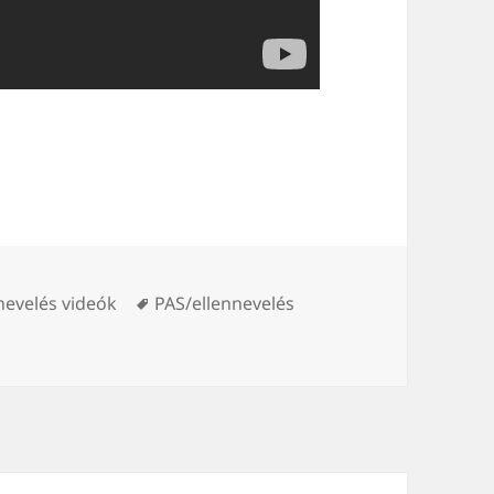
s
Tags
nevelés videók
PAS/ellennevelés