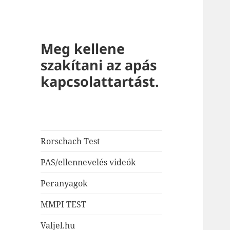
Meg kellene
szakítani az apás
kapcsolattartást.
Rorschach Test
PAS/ellennevelés videók
Peranyagok
MMPI TEST
Valjel.hu