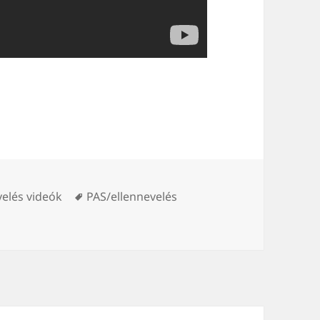
Tags
velés videók
PAS/ellennevelés