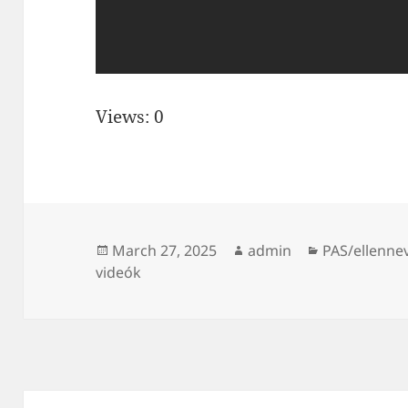
Views: 0
Posted
Author
Categories
March 27, 2025
admin
PAS/ellenne
on
videók