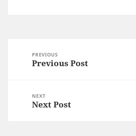
Post
navigation
PREVIOUS
Previous Post
Previous
post:
NEXT
Next Post
Next
post: