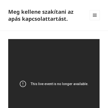
Meg kellene szakítani az
apás kapcsolattartást.
MENU
AND
WIDGETS