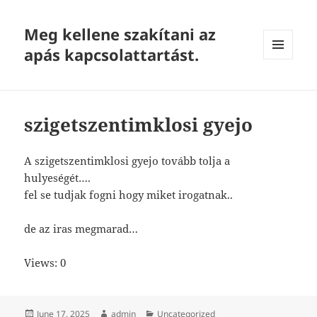
Meg kellene szakítani az
apás kapcsolattartást.
MENU
AND
WIDGETS
szigetszentimklosi gyejo
A szigetszentimklosi gyejo tovább tolja a
hulyeségét….
fel se tudjak fogni hogy miket irogatnak..
de az iras megmarad…
Views: 0
Posted
Author
Categories
June 17, 2025
admin
Uncategorized