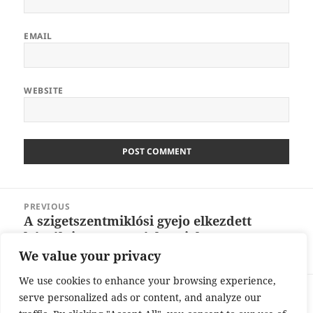
EMAIL
WEBSITE
Post
PREVIOUS
navigation
A szigetszentmiklósi gyejo elkezdett
Previous
hátrálni – most a ráckeveiekre
post:
mutogatnak
We value your privacy
We use cookies to enhance your browsing experience,
NEXT
serve personalized ads or content, and analyze our
ellennevelés árnyékában – hogyan
Next