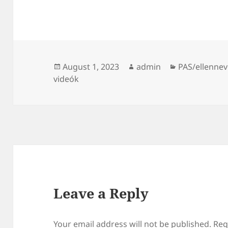
Posted
Author
Categories
August 1, 2023
admin
PAS/ellennev
on
videók
Leave a Reply
Your email address will not be published.
Req