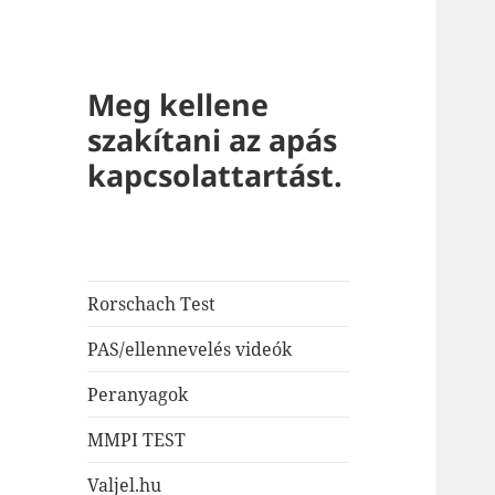
Meg kellene
szakítani az apás
kapcsolattartást.
Rorschach Test
PAS/ellennevelés videók
Peranyagok
MMPI TEST
Valjel.hu