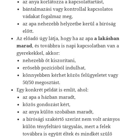
az anya korlátozza a kapcsolattartást,
bántalmazási vagy kontrollal kapcsolatos
vádakat fogalmaz meg,
az apa nehezebb helyzetbe kerül a bíróság
előtt.
Az előadó úgy látja, hogy ha az apa
a lakásban
marad
, és továbbra is napi kapcsolatban van a
gyerekekkel, akkor:
nehezebb őt kiszorítani,
erősebb pozícióból indulhat,
könnyebben kérhet közös felügyeletet vagy
50/50 megosztást.
Egy konkrét példát is említ, ahol:
az apa a házban maradt,
közös gondozást kért,
az anya külön szobában maradt,
a bírósági szakértő szerint nem volt arányos
külön tényfeltáró tárgyalás, mert a felek
továbbra is együtt éltek és mindkét szülő