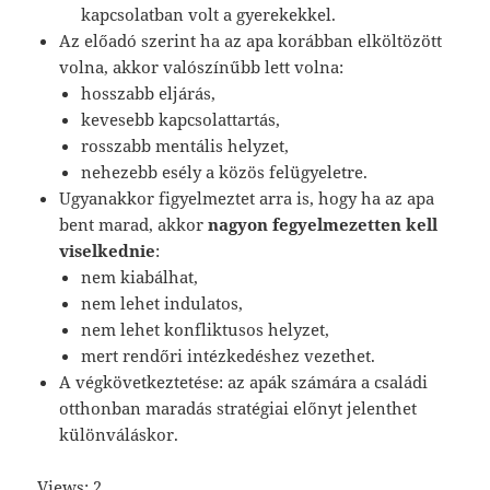
kapcsolatban volt a gyerekekkel.
Az előadó szerint ha az apa korábban elköltözött
volna, akkor valószínűbb lett volna:
hosszabb eljárás,
kevesebb kapcsolattartás,
rosszabb mentális helyzet,
nehezebb esély a közös felügyeletre.
Ugyanakkor figyelmeztet arra is, hogy ha az apa
bent marad, akkor
nagyon fegyelmezetten kell
viselkednie
:
nem kiabálhat,
nem lehet indulatos,
nem lehet konfliktusos helyzet,
mert rendőri intézkedéshez vezethet.
A végkövetkeztetése: az apák számára a családi
otthonban maradás stratégiai előnyt jelenthet
különváláskor.
Views: 2