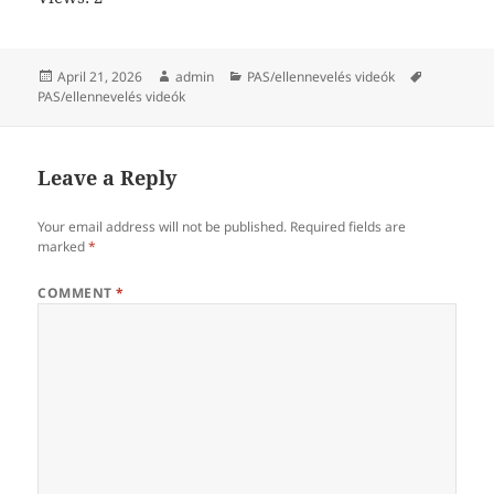
Posted
Author
Categories
Tags
April 21, 2026
admin
PAS/ellennevelés videók
on
PAS/ellennevelés videók
Leave a Reply
Your email address will not be published.
Required fields are
marked
*
COMMENT
*