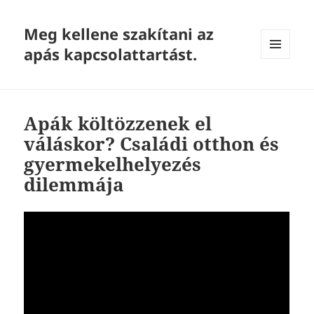
Meg kellene szakítani az
apás kapcsolattartást.
MENU
AND
WIDGETS
Apák költözzenek el
váláskor? Családi otthon és
gyermekelhelyezés
dilemmája