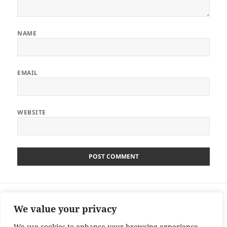
NAME
EMAIL
WEBSITE
Post
PREVIOUS
navigation
Szakértői vélemény, nevelési képesség és
Previous
We value your privacy
együttműködés
post:
We use cookies to enhance your browsing experience,