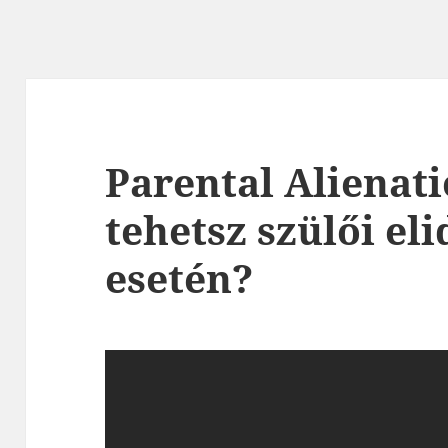
Parental Alienat
tehetsz szülői el
esetén?