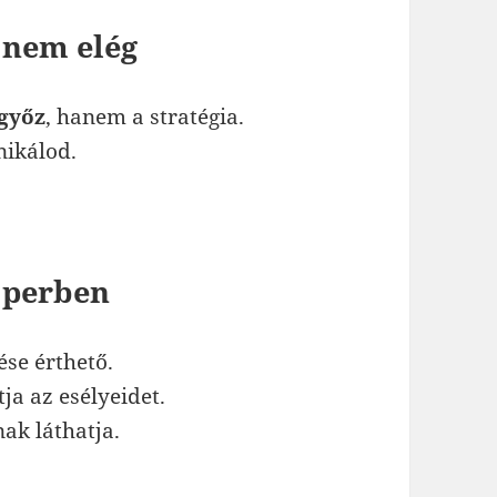
 nem elég
 győz
, hanem a stratégia.
nikálod.
a perben
ése érthető.
tja az esélyeidet.
nak láthatja.