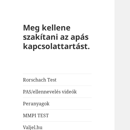
Meg kellene
szakítani az apás
kapcsolattartást.
Rorschach Test
PAS/ellennevelés videók
Peranyagok
MMPI TEST
Valjel.hu