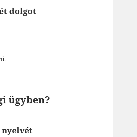
ét dolgot
ni.
gi ügyben?
 nyelvét