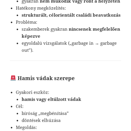
gyakran
nem működik vagy ront a helyzeten
Hatékony megközelítés:
strukturált, célorientált családi beavatkozás
Probléma:
szakemberek gyakran
nincsenek megfelelően
képezve
egyoldalú vizsgálatok („garbage in → garbage
out”).
Hamis vádak szerepe
Gyakori eszköz:
hamis vagy eltúlzott vádak
Cél:
bíróság „megbénítása”
döntések elhúzása
Megoldás: