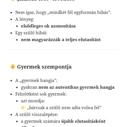
Nem igaz, hogy „mindkét fél egyformán hibás”.
A lényeg:
elsődleges ok azonosítása
Egy szülő hibái:
nem magyarázzák a teljes elutasítást
Gyermek szempontja
A „gyermek hangja”:
gyakran
nem az autentikus gyermek hangja
Felnőttként sok gyermek:
azt mondja:
„bárcsak a szülő nem adta volna fel”
A szülő visszalépése:
a gyermek számára
újabb elutasításként