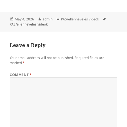
Posted
Author
Categories
Tags
May 4, 2026
admin
PAS/ellennevelés videók
on
PAS/ellennevelés videók
Leave a Reply
Your email address will not be published.
Required fields are
marked
*
COMMENT
*