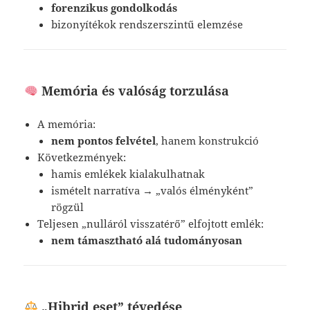
forenzikus gondolkodás
bizonyítékok rendszerszintű elemzése
Memória és valóság torzulása
A memória:
nem pontos felvétel
, hanem konstrukció
Következmények:
hamis emlékek kialakulhatnak
ismételt narratíva → „valós élményként”
rögzül
Teljesen „nulláról visszatérő” elfojtott emlék:
nem támasztható alá tudományosan
„Hibrid eset” tévedése