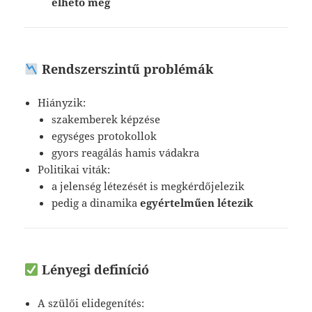
élhető meg
Rendszerszintű problémák
Hiányzik:
szakemberek képzése
egységes protokollok
gyors reagálás hamis vádakra
Politikai viták:
a jelenség létezését is megkérdőjelezik
pedig a dinamika
egyértelműen létezik
Lényegi definíció
A szülői elidegenítés: