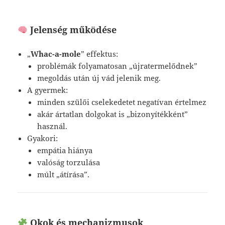
Jelenség működése
„
Whac-a-mole
” effektus:
problémák folyamatosan „újratermelődnek”
megoldás után új vád jelenik meg.
A gyermek:
minden szülői cselekedetet negatívan értelmez
akár ártatlan dolgokat is „bizonyítékként”
használ.
Gyakori:
empátia hiánya
valóság torzulása
múlt „átírása”.
Okok és mechanizmusok