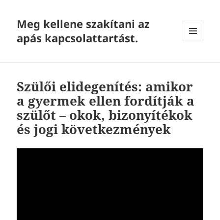
Meg kellene szakítani az
apás kapcsolattartást.
MENU
AND
WIDGETS
Szülői elidegenítés: amikor
a gyermek ellen fordítják a
szülőt – okok, bizonyítékok
és jogi következmények