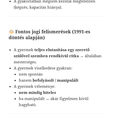
A gyakorlatban mégsem kezelik megfelelően
(képzés, kapacitás hiánya).
Fontos jogi felismerések (1991-es
döntés alapján)
A gyermek
teljes elutasítása egy szerető
szülővel szemben rendkívül ritka
→ általában
mesterséges.
A gyermek viselkedése gyakran:
nem spontán
hanem
befolyásolt / manipulált
A gyermek véleménye:
nem mindig hiteles
ha manipulált → akár figyelmen kívül
hagyható.