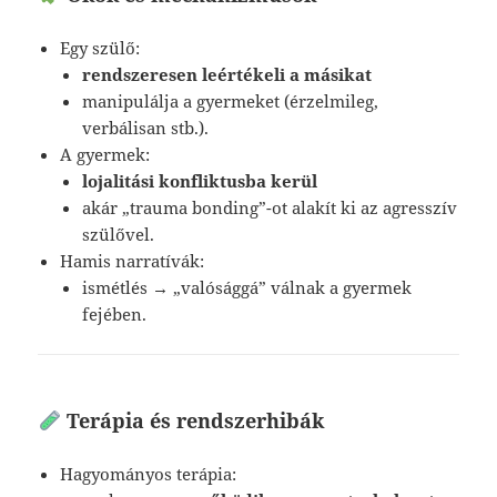
Egy szülő:
rendszeresen leértékeli a másikat
manipulálja a gyermeket (érzelmileg,
verbálisan stb.).
A gyermek:
lojalitási konfliktusba kerül
akár „trauma bonding”-ot alakít ki az agresszív
szülővel.
Hamis narratívák:
ismétlés → „valósággá” válnak a gyermek
fejében.
Terápia és rendszerhibák
Hagyományos terápia: