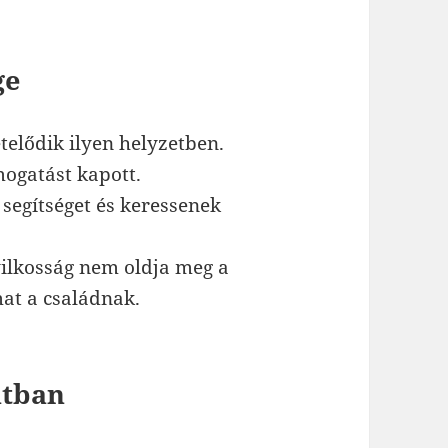
ge
etelődik ilyen helyzetben.
mogatást kapott.
 segítséget és keressenek
ilkosság nem oldja meg a
at a családnak.
atban