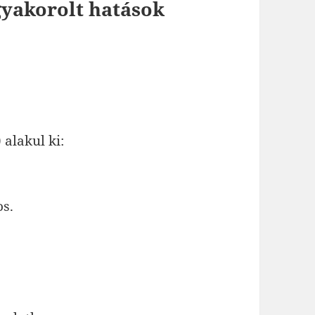
 gyakorolt hatások
alakul ki:
os.