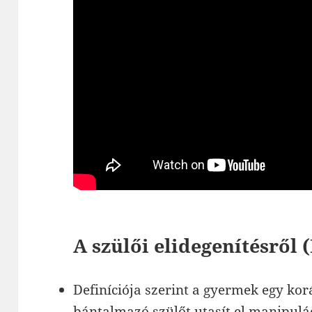
A szülői elidegenítésről 
Definíciója szerint a gyermek egy ko
bántalmazó szülőt utasít el manipulá