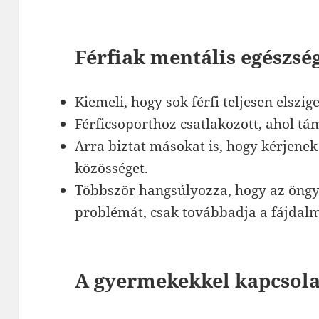
Férfiak mentális egészsé
Kiemeli, hogy sok férfi teljesen elszig
Férficsoporthoz csatlakozott, ahol tá
Arra biztat másokat is, hogy kérjenek
közösséget.
Többször hangsúlyozza, hogy az öngy
problémát, csak továbbadja a fájdalm
A gyermekekkel kapcsol