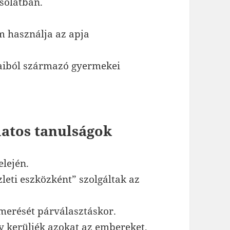
csolatban.
m használja az apja
aiból származó gyermekei
latos tanulságok
elején.
leti eszközként” szolgáltak az
smerését párválasztáskor.
gy kerüljék azokat az embereket,