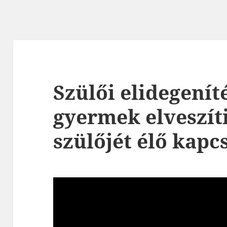
Szülői elidegenít
gyermek elveszíti
szülőjét élő kapc