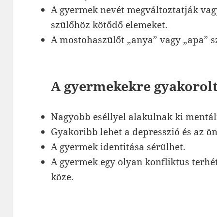
A gyermek nevét megváltoztatják vagy
szülőhöz kötődő elemeket.
A mostohaszülőt „anya” vagy „apa” s
A gyermekekre gyakorolt
Nagyobb eséllyel alakulnak ki mentá
Gyakoribb lehet a depresszió és az ö
A gyermek identitása sérülhet.
A gyermek egy olyan konfliktus terh
köze.