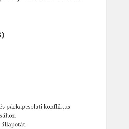
S)
 és párkapcsolati konfliktus
ásához.
 állapotát.