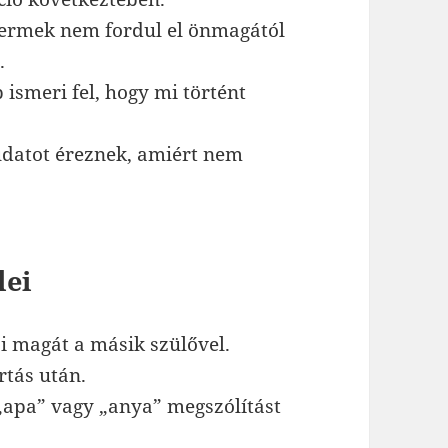
gyermek nem fordul el önmagától
.
 ismeri fel, hogy mi történt
udatot éreznek, amiért nem
lei
i magát a másik szülővel.
rtás után.
„apa” vagy „anya” megszólítást