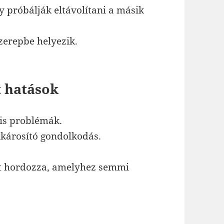
 próbálják eltávolítani a másik
zerepbe helyezik.
 hatások
lis problémák.
nkárosító gondolkodás.
ét hordozza, amelyhez semmi