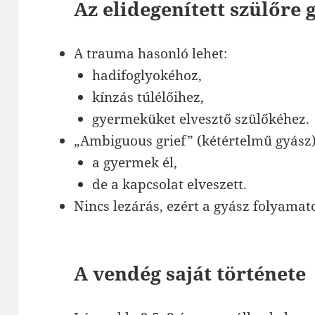
Az elidegenített szülőre
A trauma hasonló lehet:
hadifoglyokéhoz,
kínzás túlélőihez,
gyermeküket elvesztő szülőkéhez.
„Ambiguous grief” (kétértelmű gyász) 
a gyermek él,
de a kapcsolat elveszett.
Nincs lezárás, ezért a gyász folyamat
A vendég saját története