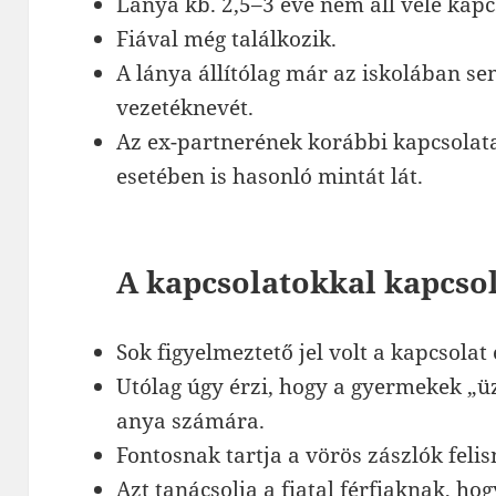
Lánya kb. 2,5–3 éve nem áll vele kap
Fiával még találkozik.
A lánya állítólag már az iskolában se
vezetéknevét.
Az ex-partnerének korábbi kapcsolat
esetében is hasonló mintát lát.
A kapcsolatokkal kapcso
Sok figyelmeztető jel volt a kapcsolat 
Utólag úgy érzi, hogy a gyermekek „üz
anya számára.
Fontosnak tartja a vörös zászlók feli
Azt tanácsolja a fiatal férfiaknak, ho