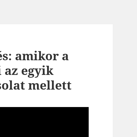
és: amikor a
 az egyik
solat mellett