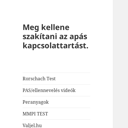
Meg kellene
szakítani az apás
kapcsolattartást.
Rorschach Test
PAS/ellennevelés videók
Peranyagok
MMPI TEST
Valjel.hu