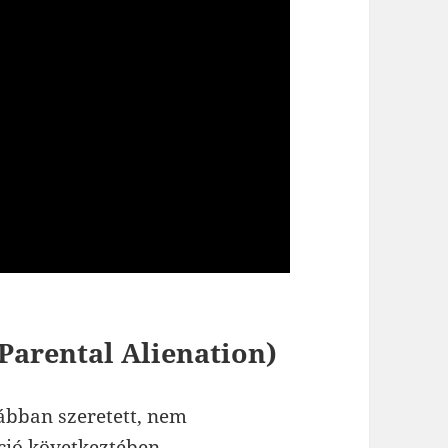
(Parental Alienation)
rábban szeretett, nem
ció következtében.