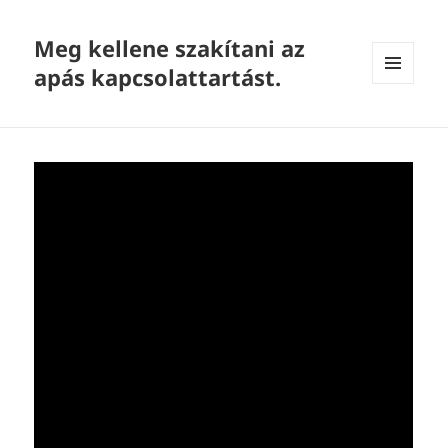
Meg kellene szakítani az
apás kapcsolattartást.
MENU
AND
WIDGETS