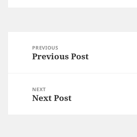
Post
navigation
PREVIOUS
Previous Post
Previous
post:
NEXT
Next Post
Next
post: