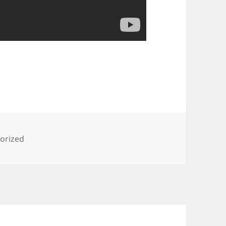
ies
orized