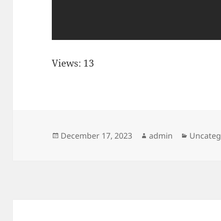
Views: 13
Posted
Author
Categor
December 17, 2023
admin
Uncateg
on