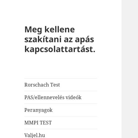
Meg kellene
szakítani az apás
kapcsolattartást.
Rorschach Test
PAS/ellennevelés videók
Peranyagok
MMPI TEST
Valjel.hu