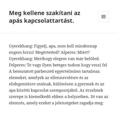
Meg kellene szakítani az
apás kapcsolattartást.
MENU
AND
WIDGETS
Gyerekhang: Figyelj, apa, nem kell mindennap
engem hívni! Megértetted? Alperes: Miért?
Gyerekhang: Merthogy elegem van már belőled.
Felperes: Te vagy ilyen beteges tudom hogy veszi fel
A bemutatott párbeszéd egyértelműen tartalmaz
elemeket, amelyek az ellennevelésre és az
elidegenítésre utalnak, különösen a gyermek és az
apa közötti kapcsolat szempontjából. Az érzelmek
szerepe is kiemelkedő ebben a helyzetben. Itt van az
elemzés, amely ezeket a jelenségeket ragadja meg: