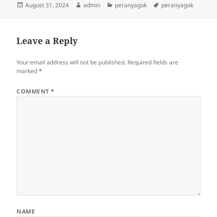
Posted
Author
Categories
Tags
August 31, 2024
admin
peranyagok
peranyagok
on
Leave a Reply
Your email address will not be published.
Required fields are
marked
*
COMMENT
*
NAME