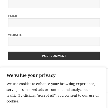
EMAIL
WEBSITE
Post
We value your privacy
PREVIOUS
navigation
„Hazudozós apuka” – így rombolja az
Previous
We use cookies to enhance your browsing experience,
anya a gyermek kapcsolatát az apával
post:
serve personalized ads or content, and analyze our
traffic. By clicking "Accept All", you consent to our use of
NEXT
cookies.
Next Post
Next