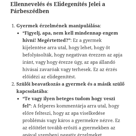
Ellennevelés és Elidegenítés Jelei a
Párbeszédben
Gyermek érzelmének manipulálása
:
“Figyelj, apa, nem kell mindennap engem
hívni! Megértetted?”
: Ez a gyermek
kijelentése arra utal, hogy lehet, hogy őt
befolyásolták, hogy negatívan érezzen az apja
iránt, vagy hogy érezze úgy, az apa állandó
hívásai zavaróak vagy terhesek. Ez az érzés
előidézi az elidegenítést.
Szülői beavatkozás a gyermek és a másik szülő
kapcsolatába
:
“Te vagy ilyen beteges tudom hogy veszi
fel”
: A felperes kommentárja arra utal, hogy
előre felteszi, hogy az apa viselkedése
problémás vagy káros a gyermekre nézve. Ez
az előítélet tovább erősíti a gyermekben az
apával szembeni negatív érzelmeket,