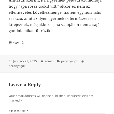
Állításuk szerint, ha a gyermek például azt mondja,
hogy “apa rossz csokit vitt,” akkor ez nem az
ellennevelés következménye, hanem egy normális
reakció, amit az ilyen gyermekek természetesen
kifejeznek, még akkor is, ha valójában nem a saját
gondolataikat tükrözik.
Views: 2
Posted
Author
Categories
Tags
January 28, 2025
admin
peranyagok
on
peranyagok
Leave a Reply
Your email address will not be published.
Required fields are
marked
*
COMMENT
*