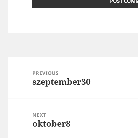
Post
navigation
PREVIOUS
szeptember30
Previous
post:
NEXT
oktober8
Next
post: