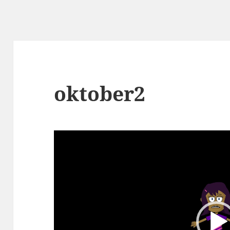
oktober2
Video
Player