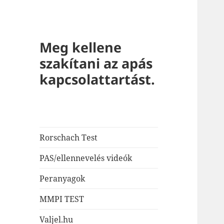
Meg kellene
szakítani az apás
kapcsolattartást.
Rorschach Test
PAS/ellennevelés videók
Peranyagok
MMPI TEST
Valjel.hu