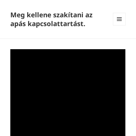
Meg kellene szakítani az
apás kapcsolattartást.
MENU
AND
WIDGETS