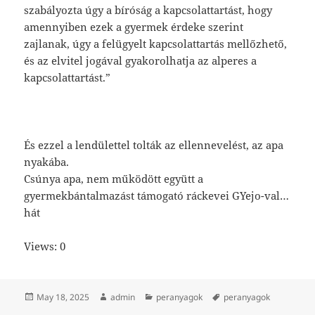
szabályozta úgy a bíróság a kapcsolattartást, hogy
amennyiben ezek a gyermek érdeke szerint
zajlanak, úgy a felügyelt kapcsolattartás mellőzhető,
és az elvitel jogával gyakorolhatja az alperes a
kapcsolattartást.”
És ezzel a lendülettel tolták az ellennevelést, az apa
nyakába.
Csúnya apa, nem működött együtt a
gyermekbántalmazást támogató ráckevei GYejo-val…
hát
Views: 0
Posted
Author
Categories
Tags
May 18, 2025
admin
peranyagok
peranyagok
on