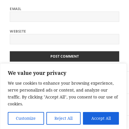
EMAIL
WEBSITE
We value your privacy
Post
PREVIOUS
navigation
We use cookies to enhance your browsing experience,
Previous Post
Previous
serve personalized ads or content, and analyze our
post:
traffic. By clicking "Accept All", you consent to our use of
NEXT
cookies.
Next Post
Next
post:
Customize
Reject All
Accept All
Proudly powered by WordPress