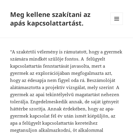
Meg kellene szakítani az
apás kapcsolattartást.
MENU
AND
WIDGETS
“A szakértői vélemény is rámutatott, hogy a gyermek
számára mindkét szülője fontos. A felügyelt
kapcsolattartás fenntartását javasolta, mert a
gyermek az explorációjában megfogalmazta azt,
hogy az édesapja nem figyel oda rá. Beszámolóját
alátámasztotta a projektív vizsgálat, mely szerint A
gyermek az apai tekintélyelvű magatartást nehezen
tolerálja. Engedelmeskedik annak, de saját igényeit
háttérbe szorítja. Annak érdekében, hogy az apa-
gyermek kapcsolat fél év után ismét kiépüljön, az
apa a felügyelt kapcsolattartás kereteihez
megtanuljon alkalmazkodni, öt alkalommal