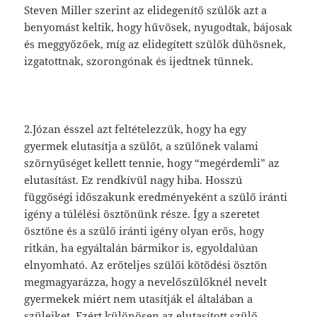
Steven Miller szerint az elidegenítő szülők azt a
benyomást keltik, hogy hűvösek, nyugodtak, bájosak
és meggyőzőek, míg az elidegített szülők dühösnek,
izgatottnak, szorongónak és ijedtnek tűnnek.
2.Józan ésszel azt feltételezzük, hogy ha egy
gyermek elutasítja a szülőt, a szülőnek valami
szörnyűséget kellett tennie, hogy “megérdemli” az
elutasítást. Ez rendkívül nagy hiba. Hosszú
függőségi időszakunk eredményeként a szülő iránti
igény a túlélési ösztönünk része. Így a szeretet
ösztöne és a szülő iránti igény olyan erős, hogy
ritkán, ha egyáltalán bármikor is, egyoldalúan
elnyomható. Az erőteljes szülői kötődési ösztön
megmagyarázza, hogy a nevelőszülőknél nevelt
gyermekek miért nem utasítják el általában a
szüleiket. Ezért különösen az elutasított szülő