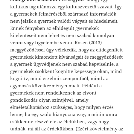
kultikus tag utánozza egy kultuszvezető szavait. Így
a gyermekek felméréséből származó információk
nem jelzik a gyermek valódi vágyait és hiedelmeit.
Ennek fényében az elhidegült gyermekek
kijelentéseit nem lehet és nem szabad komolyan
venni vagy figyelembe venni. Rosen (2013)
meggyőződéssel úgy vélekedik, hogy az elidegenített
gyermekek kimondott kívánságait és meggyőződését
a gyermek ügyvédjének nem szabad képviselnie, a
gyermekek csökkent kognitív képessége okán, mind
kognitív, mind érzelmi szempontból, mind az
agymosás következményei miatt. Például a
gyermekek nem rendelkeznek az elvont
gondolkodás olyan szintjével, amely
elméletalkotáshoz szükséges, hogy milyen érzés
lenne, ha egy szülő hiányozna vagy a minimumra
csökkenne részvétele az életükben, vagy hogy
tudnák, mi áll az érdekükben. (Ezért követelmény az