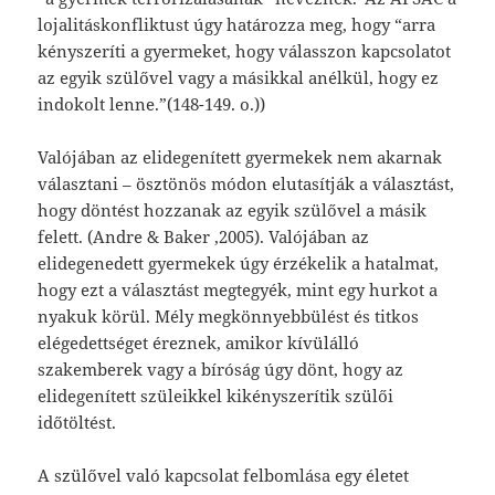
lojalitáskonfliktust úgy határozza meg, hogy “arra
kényszeríti a gyermeket, hogy válasszon kapcsolatot
az egyik szülővel vagy a másikkal anélkül, hogy ez
indokolt lenne.”(148-149. o.))
Valójában az elidegenített gyermekek nem akarnak
választani – ösztönös módon elutasítják a választást,
hogy döntést hozzanak az egyik szülővel a másik
felett. (Andre & Baker ,2005). Valójában az
elidegenedett gyermekek úgy érzékelik a hatalmat,
hogy ezt a választást megtegyék, mint egy hurkot a
nyakuk körül. Mély megkönnyebbülést és titkos
elégedettséget éreznek, amikor kívülálló
szakemberek vagy a bíróság úgy dönt, hogy az
elidegenített szüleikkel kikényszerítik szülői
időtöltést.
A szülővel való kapcsolat felbomlása egy életet