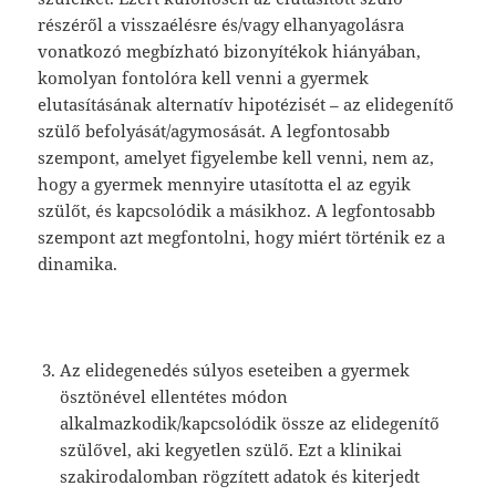
részéről a visszaélésre és/vagy elhanyagolásra
vonatkozó megbízható bizonyítékok hiányában,
komolyan fontolóra kell venni a gyermek
elutasításának alternatív hipotézisét – az elidegenítő
szülő befolyását/agymosását. A legfontosabb
szempont, amelyet figyelembe kell venni, nem az,
hogy a gyermek mennyire utasította el az egyik
szülőt, és kapcsolódik a másikhoz. A legfontosabb
szempont azt megfontolni, hogy miért történik ez a
dinamika.
Az elidegenedés súlyos eseteiben a gyermek
ösztönével ellentétes módon
alkalmazkodik/kapcsolódik össze az elidegenítő
szülővel, aki kegyetlen szülő. Ezt a klinikai
szakirodalomban rögzített adatok és kiterjedt