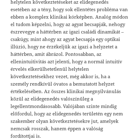
helytelen következtetéseket az elidegenedés
esetében az a tény, hogy sok ellentétes probléma van
ebben a komplex klinikai kórképben. Analóg módon
el tudom képzelni, hogy az agyat becsapják, nehogy
észrevegye a háttérben az igazi családi dinamikát –
csakúgy, mint ahogy az agyat becsapja egy optikai
illúzió, hogy ne érzékeljük az igazi a helyzetet a
háttérben, amit ábrázol. Pontosabban, az
ellenintuitivitás azt jelenti, hogy a normál intuitív
érvelés elkerülhetetlenül helytelen
következtetésekhez vezet, még akkor is, ha a
személy rendkívül óvatos a bemutatott helyzet
értékelésében. Az összes klinikai megnyilvánulás
közül az elidegenedés valószínűleg a
legellentmondásosabb. Valójában szinte mindig
előfordul, hogy az elidegenedés területén egy nem
szakember olyan következtetésekre jut, amelyek
nemcsak rosszak, hanem éppen a valóság
fordítottjai is.