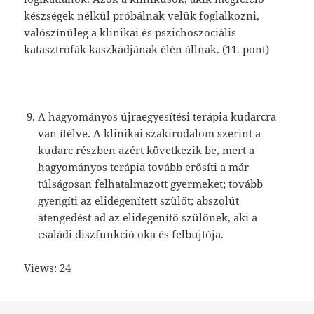
készségek nélkül próbálnak velük foglalkozni,
valószínűleg a klinikai és pszichoszociális
katasztrófák kaszkádjának élén állnak. (11. pont)
A hagyományos újraegyesítési terápia kudarcra
van ítélve. A klinikai szakirodalom szerint a
kudarc részben azért következik be, mert a
hagyományos terápia tovább erősíti a már
túlságosan felhatalmazott gyermeket; tovább
gyengíti az elidegenített szülőt; abszolút
átengedést ad az elidegenítő szülőnek, aki a
családi diszfunkció oka és felbujtója.
Views: 24