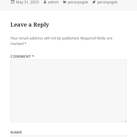
Posted
Author
Categories
Tags
May 31, 2023
admin
peranyagok
peranyagok
on
Leave a Reply
Your email address will not be published.
Required fields are
marked
*
COMMENT
*
NAME