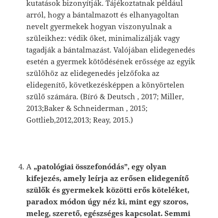
kutatások bizonyítják. Tájékoztatnak például
arról, hogy a bántalmazott és elhanyagoltan
nevelt gyermekek hogyan viszonyulnak a
szüleikhez: védik őket, minimalizálják vagy
tagadják a bántalmazást. Valójában elidegenedés
esetén a gyermek kötődésének erőssége az egyik
szülőhöz az elidegenedés jelzőfoka az
elidegenítő, következésképpen a könyörtelen
szülő számára. (Bíró & Deutsch , 2017; Miller,
2013;Baker & Schneiderman , 2015;
Gottlieb,2012,2013; Reay, 2015.)
A
„patológiai összefonódás”, egy olyan
kifejezés, amely leírja az erősen elidegenítő
szülők és gyermekek közötti erős köteléket,
paradox módon úgy néz ki, mint egy szoros,
meleg, szerető, egészséges kapcsolat. Semmi