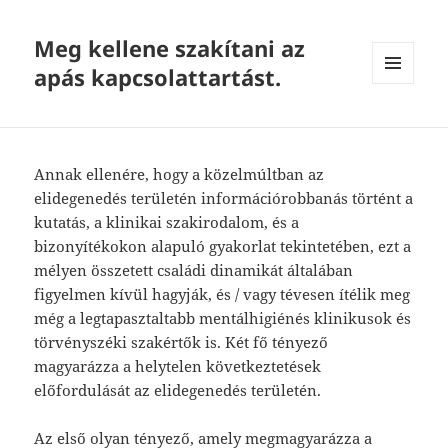
Meg kellene szakítani az
apás kapcsolattartást.
MENU
AND
WIDGETS
Annak ellenére, hogy a közelmúltban az
elidegenedés területén információrobbanás történt a
kutatás, a klinikai szakirodalom, és a
bizonyítékokon alapuló gyakorlat tekintetében, ezt a
mélyen összetett családi dinamikát általában
figyelmen kívül hagyják, és / vagy tévesen ítélik meg
még a legtapasztaltabb mentálhigiénés klinikusok és
törvényszéki szakértők is. Két fő tényező
magyarázza a helytelen következtetések
előfordulását az elidegenedés területén.
Az első olyan tényező, amely megmagyarázza a