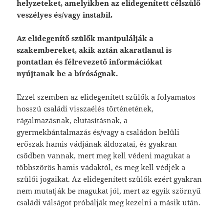
helyzeteket, amelyikben az elidegenített célszülő
veszélyes és/vagy instabil.
Az elidegenítő szülők manipulálják a
szakembereket, akik aztán akaratlanul is
pontatlan és félrevezető információkat
nyújtanak be a bíróságnak.
Ezzel szemben az elidegenített szülők a folyamatos
hosszú családi visszaélés történetének,
rágalmazásnak, elutasításnak, a
gyermekbántalmazás és/vagy a családon belüli
erőszak hamis vádjának áldozatai, és gyakran
csődben vannak, mert meg kell védeni magukat a
többszörös hamis vádaktól, és meg kell védjék a
szülői jogaikat. Az elidegenített szülők ezért gyakran
nem mutatják be magukat jól, mert az egyik szörnyű
családi válságot próbálják meg kezelni a másik után.