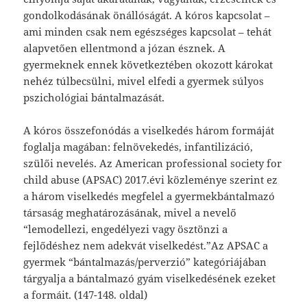
gondolkodásának önállóságát. A kóros kapcsolat –
ami minden csak nem egészséges kapcsolat – tehát
alapvetően ellentmond a józan észnek. A
gyermeknek ennek következtében okozott károkat
nehéz túlbecsülni, mivel elfedi a gyermek súlyos
pszichológiai bántalmazását.
A kóros összefonódás a viselkedés három formáját
foglalja magában: felnövekedés, infantilizáció,
szülői nevelés. Az American professional society for
child abuse (APSAC) 2017.évi közleménye szerint ez
a három viselkedés megfelel a gyermekbántalmazó
társaság meghatározásának, mivel a nevelő
“lemodellezi, engedélyezi vagy ösztönzi a
fejlődéshez nem adekvát viselkedést.”Az APSAC a
gyermek “bántalmazás/perverzió” kategóriájában
tárgyalja a bántalmazó gyám viselkedésének ezeket
a formáit. (147-148. oldal)