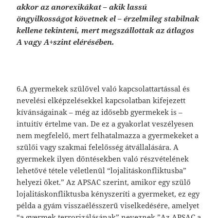
akkor az anorexikákat – akik lassú
öngyilkosságot követnek el – érzelmileg stabilnak
kellene tekinteni, mert megszállottak az átlagos
A vagy A+szint elérésében.
6.A gyermekek szülővel való kapcsolattartással és
nevelési elképzelésekkel kapcsolatban kifejezett
kívánságainak – még az idősebb gyermekek is –
intuitív értelme van. De ez a gyakorlat veszélyesen
nem megfelelő, mert felhatalmazza a gyermekeket a
szülői vagy szakmai felelősség átvállalására. A
gyermekek ilyen döntésekben való részvételének
lehetővé tétele véletlenül “lojalitáskonfliktusba”
helyezi őket.” Az APSAC szerint, amikor egy szülő
lojalitáskonfliktusba kényszeríti a gyermeket, ez egy
példa a gyám visszaélésszerű viselkedésére, amelyet
“a gyermek terrorizálásának” neveznek.”Az APSAC a