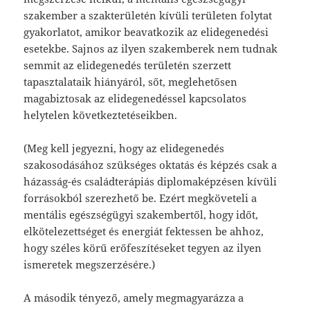
szakember a szakterületén kívüli területen folytat
gyakorlatot, amikor beavatkozik az elidegenedési
esetekbe. Sajnos az ilyen szakemberek nem tudnak
semmit az elidegenedés területén szerzett
tapasztalataik hiányáról, sőt, meglehetősen
magabiztosak az elidegenedéssel kapcsolatos
helytelen következtetéseikben.
(Meg kell jegyezni, hogy az elidegenedés
szakosodásához szükséges oktatás és képzés csak a
házasság-és családterápiás diplomaképzésen kívüli
forrásokból szerezhető be. Ezért megköveteli a
mentális egészségügyi szakembertől, hogy időt,
elkötelezettséget és energiát fektessen be ahhoz,
hogy széles körű erőfeszítéseket tegyen az ilyen
ismeretek megszerzésére.)
A második tényező, amely megmagyarázza a