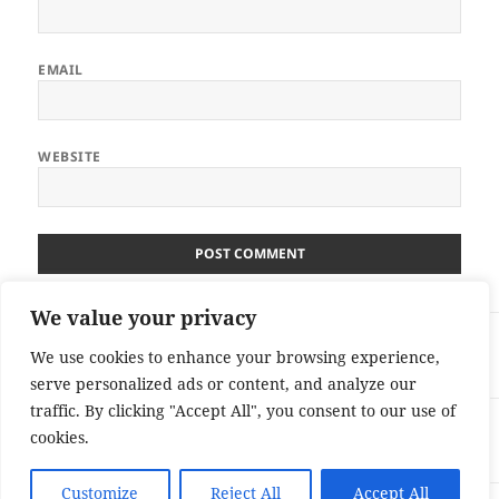
EMAIL
WEBSITE
We value your privacy
Post
PREVIOUS
navigation
We use cookies to enhance your browsing experience,
Previous Post
Previous
serve personalized ads or content, and analyze our
post:
traffic. By clicking "Accept All", you consent to our use of
NEXT
cookies.
Next Post
Next
post:
Customize
Reject All
Accept All