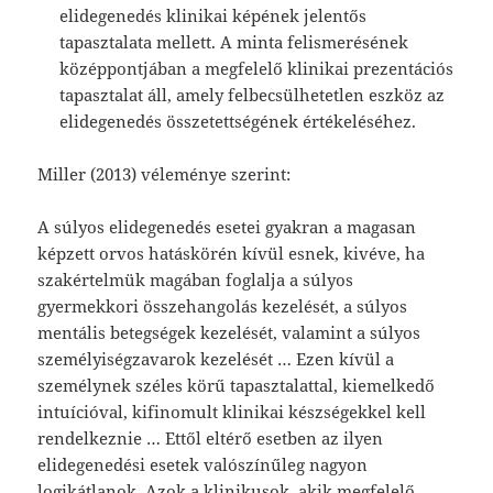
elidegenedés klinikai képének jelentős
tapasztalata mellett. A minta felismerésének
középpontjában a megfelelő klinikai prezentációs
tapasztalat áll, amely felbecsülhetetlen eszköz az
elidegenedés összetettségének értékeléséhez.
Miller (2013) véleménye szerint:
A súlyos elidegenedés esetei gyakran a magasan
képzett orvos hatáskörén kívül esnek, kivéve, ha
szakértelmük magában foglalja a súlyos
gyermekkori összehangolás kezelését, a súlyos
mentális betegségek kezelését, valamint a súlyos
személyiségzavarok kezelését … Ezen kívül a
személynek széles körű tapasztalattal, kiemelkedő
intuícióval, kifinomult klinikai készségekkel kell
rendelkeznie … Ettől eltérő esetben az ilyen
elidegenedési esetek valószínűleg nagyon
logikátlanok. Azok a klinikusok, akik megfelelő