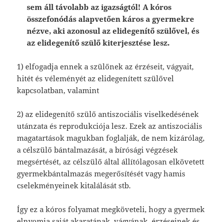
sem áll távolabb az igazságtól! A kóros
összefonódás alapvetően káros a gyermekre
nézve, aki azonosul az elidegenítő szülővel, és
az elidegenítő szülő kiterjesztése lesz.
1) elfogadja ennek a szülőnek az érzéseit, vágyait,
hitét és véleményét az elidegenített szülővel
kapcsolatban, valamint
2) az elidegenítő szülő antiszociális viselkedésének
utánzata és reprodukciója lesz. Ezek az antiszociális
magatartások magukban foglalják, de nem kizárólag,
a célszülő bántalmazását, a bírósági végzések
megsértését, az célszülő által állítólagosan elkövetett
gyermekbántalmazás megerősítését vagy hamis
cselekményeinek kitalálását stb.
Így ez a kóros folyamat megköveteli, hogy a gyermek
elnyomja saját akaratának, vágyának, érzéseinek és