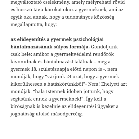
megváltoztató cselekmény, amely mélyreható rövid
és hosszú távú károkat okoz a gyermeknek, ami az
egyik oka annak, hogy a tudományos közösség
megállapította, hogy:
az elidegenítés a gyermek pszichológiai
bántalmazásának súlyos formája.
Gondoljunk
csak bele: amikor a gyermekvédelmi rendőrök
kivonulnak és bántalmazást találnak – még a
gyermek 18. születésnapja előtti napon is -, nem
mondják, hogy “várjunk 24 órát, hogy a gyermek
kikerülhessen a hatáskörünkből”- Nem! Ehelyett azt
mondják: “hála Istennek időben jöttünk, hogy
segítsünk ennek a gyermeknek!”. Így kell a
bíróságnak is kezelnie az elidegenítési ügyeket a
joghatóság utolsó másodpercéig.