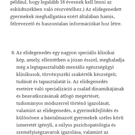
például, hogy legalább 18 évesnek kell lenni az
esküdtszékben való részvételhez.) Az elidegenedett
gyermekek meghallgatása ezért általában hamis,
félrevezető és haszontalan információkat hoz létre.
Az elidegenedés egy nagyon speciális klinikai
kép, amely, ellentétben a józan ésszel, meghaladja
még a legtapasztaltabb mentális egészségügyi
klinikusok, törvényszéki szakértők készségeit,
tudását és tapasztalatát is. Az elidegenedés
eseteire való specializáció a család dinamikájának
és beavatkozásának átfogó megértését,
tudományos módszerrel történő igazolását,
valamint az elidegenedés, a gyermekfejlődés és
különösen a bántalmazott gyermekek széles körű
ismeretét igényli, a súlyos pszichopatológia és
személyiségzavarok igazolása, valamint az