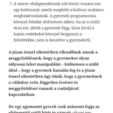
A merev elidegenedésnek sok közös vonása van
egy kultusszal, amely megfelel a kultusz szokásos
meghatározásának. A gyermek programozása
könnyű feladat, különösen akkor, ha az a szülő
teszi ezt, akitől a gyermek függ. Ezen kívül a
hamis emlékeket könnyű beágyazni a
felnőttekbe, nem is beszélve a gyermekről.
A józan ésszel ellentétben ellenállunk annak a
meggyőződésnek, hogy a gyermeket olyan
súlyosan lehet manipulálni – különösen a szülő
által -, hogy a gyermek hazudni fog és a józan
ésszel ellentétben úgy tűnik, hogy a gyermeknek
a váláskor erős, független érzései és
meggyőződései vannak a családjával
kapcsolatban.
De egy agymosott gyerek csak utánozni fogja az
elidegenítő szülő hitét és vágyait
-ahogy egy