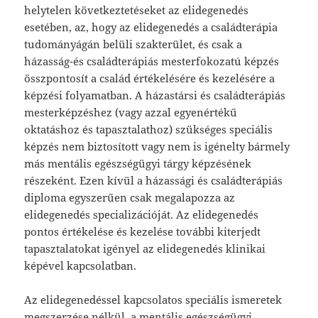
helytelen következtetéseket az elidegenedés
esetében, az, hogy az elidegenedés a családterápia
tudományágán belüli szakterület, és csak a
házasság-és családterápiás mesterfokozatú képzés
összpontosít a család értékelésére és kezelésére a
képzési folyamatban. A házastársi és családterápiás
mesterképzéshez (vagy azzal egyenértékű
oktatáshoz és tapasztalathoz) szükséges speciális
képzés nem biztosított vagy nem is igénelty bármely
más mentális egészségügyi tárgy képzésének
részeként. Ezen kívül a házassági és családterápiás
diploma egyszerűen csak megalapozza az
elidegenedés specializációját. Az elidegenedés
pontos értékelése és kezelése további kiterjedt
tapasztalatokat igényel az elidegenedés klinikai
képével kapcsolatban.
Az elidegenedéssel kapcsolatos speciális ismeretek
megszerzése nélkül, a mentális egészségügyi