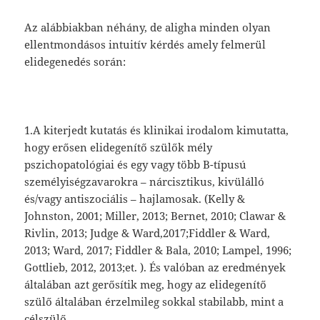
Az alábbiakban néhány, de aligha minden olyan
ellentmondásos intuitív kérdés amely felmerül
elidegenedés során:
1.A kiterjedt kutatás és klinikai irodalom kimutatta,
hogy erősen elidegenítő szülők mély
pszichopatológiai és egy vagy több B-típusú
személyiségzavarokra – nárcisztikus, kivülálló
és/vagy antiszociális – hajlamosak. (Kelly &
Johnston, 2001; Miller, 2013; Bernet, 2010; Clawar &
Rivlin, 2013; Judge & Ward,2017;Fiddler & Ward,
2013; Ward, 2017; Fiddler & Bala, 2010; Lampel, 1996;
Gottlieb, 2012, 2013;et. ). És valóban az eredmények
általában azt gerősítik meg, hogy az elidegenítő
szülő általában érzelmileg sokkal stabilabb, mint a
célszülő.