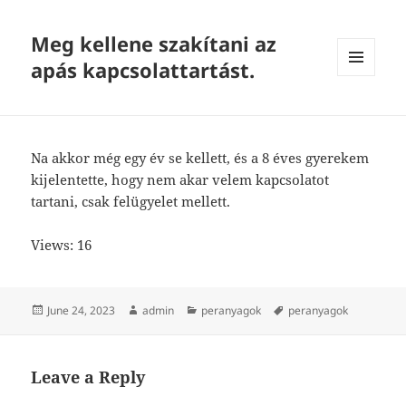
Meg kellene szakítani az
apás kapcsolattartást.
MENU
AND
WIDGETS
Na akkor még egy év se kellett, és a 8 éves gyerekem
kijelentette, hogy nem akar velem kapcsolatot
tartani, csak felügyelet mellett.
Views: 16
Posted
Author
Categories
Tags
June 24, 2023
admin
peranyagok
peranyagok
on
Leave a Reply