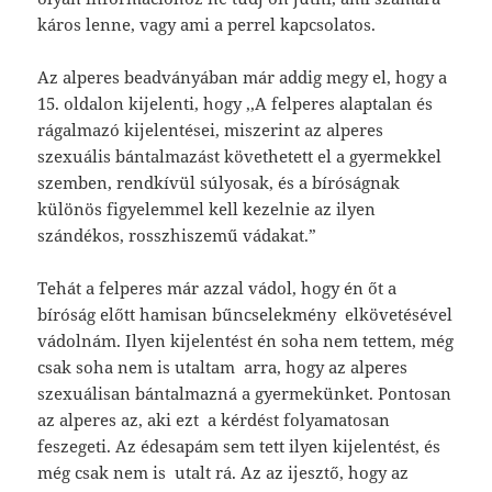
káros lenne, vagy ami a perrel kapcsolatos.
Az alperes beadványában már addig megy el, hogy a
15. oldalon kijelenti, hogy ,,A felperes alaptalan és
rágalmazó kijelentései, miszerint az alperes
szexuális bántalmazást követhetett el a gyermekkel
szemben, rendkívül súlyosak, és a bíróságnak
különös figyelemmel kell kezelnie az ilyen
szándékos, rosszhiszemű vádakat.”
Tehát a felperes már azzal vádol, hogy én őt a
bíróság előtt hamisan bűncselekmény elkövetésével
vádolnám. Ilyen kijelentést én soha nem tettem, még
csak soha nem is utaltam arra, hogy az alperes
szexuálisan bántalmazná a gyermekünket. Pontosan
az alperes az, aki ezt a kérdést folyamatosan
feszegeti. Az édesapám sem tett ilyen kijelentést, és
még csak nem is utalt rá. Az az ijesztő, hogy az