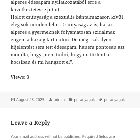
alperes édesapám nyilatkozatából erre a
következtetésre jutott.
Holott csúnyaság a szexuális bántalmazáson kívül
elég sok minden lehet. Csúnyaság az is, ha az
alperes a gyermeknek folyamatosan szidalmaz
engem a hazáig tartó úton. De még csak ilyen
kijelentést sem tett édesapám, hanem pontosan azt
mondta, hogy „nem tudni, hogy mi történt a
kocsiban és mi hangzott el”.
Views: 3
Posted
Author
Categories
Tags
August 23, 2025
admin
peranyagok
peranyagok
on
Leave a Reply
Your email address will not be published.
Required fields are