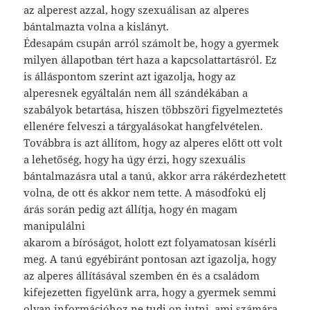
az alperest azzal, hogy szexuálisan az alperes
bántalmazta volna a kislányt.
Édesapám csupán arról számolt be, hogy a gyermek
milyen állapotban tért haza a kapcsolattartásról. Ez
is álláspontom szerint azt igazolja, hogy az
alperesnek egyáltalán nem áll szándékában a
szabályok betartása, hiszen többszöri figyelmeztetés
ellenére felveszi a tárgyalásokat hangfelvételen.
Továbbra is azt állítom, hogy az alperes előtt ott volt
a lehetőség, hogy ha úgy érzi, hogy szexuális
bántalmazásra utal a tanú, akkor arra rákérdezhetett
volna, de ott és akkor nem tette. A másodfokú elj
árás során pedig azt állítja, hogy én magam
manipulálni
akarom a bíróságot, holott ezt folyamatosan kísérli
meg. A tanú egyébiránt pontosan azt igazolja, hogy
az alperes állításával szemben én és a családom
kifejezetten figyelünk arra, hogy a gyermek semmi
olyan információhoz ne tudj on jutni, ami számára