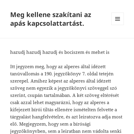
Meg kellene szakítani az
apás kapcsolattartást.
MENU
AND
WIDGETS
hazudj hazudj hazudj és bociszem és mehet is
Itt jegyzem meg, hogy az alperes által idézett
tanúvallomás a 190. jegyzőkönyv 7. oldal tetején
szerepel. Amihez képest az alperes által idézett
szöveg nem egyezik a jegyzőkönyvi szöveggel szó
szerint, csupán tartalmában. A két szöveg eltérését
csak azzal lehet magyarázni, hogy az alperes a
kifejezett bírói tiltás ellenére ismételten felvette a
tárgyalást hangfelvételre, és azt leiratozva adja most
elő. Megjegyzem, hogy sem a bírósági
jegyzőkönyvben, sem a leiratban nem vádolta senki