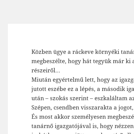
Közben ügye a ráckeve környéki taná
megbeszélte, hogy hát tegyük már ki 
részeiről…
Miután egyértelmű lett, hogy az iga
jutott eszébe ez a lépés, a második ig
után – szokás szerint – eszkaláltam a
Szépen, csendben visszarakta a jogot
És most akkor személyesen megbeszél
tanárnő igazgatójával is, hogy nézzen