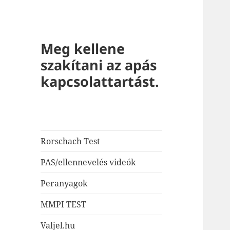
Meg kellene
szakítani az apás
kapcsolattartást.
Rorschach Test
PAS/ellennevelés videók
Peranyagok
MMPI TEST
Valjel.hu