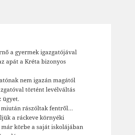
rnő a gyermek igazgatójával
az apát a Kréta bizonyos
zgatónak nem igazán magától
azgatóval történt levélváltás
z ügyet.
, miután rászóltak fentről…
jük a ráckeve környéki
 már körbe a saját iskolájában