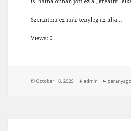
is, hátha onnan jött ez a „kreatív” elk
Szerintem ez már tényleg az alja…
Views: 0
Posted
Author
Categorie
October 18, 2025
admin
peranyag
on