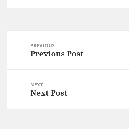
Post
navigation
PREVIOUS
Previous Post
Previous
post:
NEXT
Next Post
Next
post: