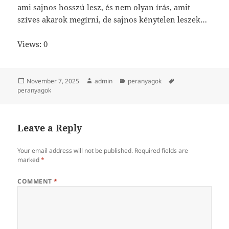
ami sajnos hosszú lesz, és nem olyan írás, amit
szíves akarok megírni, de sajnos kénytelen leszek…
Views: 0
Posted
Author
Categories
Tags
November 7, 2025
admin
peranyagok
on
peranyagok
Leave a Reply
Your email address will not be published.
Required fields are
marked
*
COMMENT
*