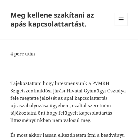
Meg kellene szakítani az
apás kapcsolattartást.
MENU
AND
WIDGETS
4 perc után
Tájékoztattam hogy lntézményünk a PVMKH
Szigetszentmiklósi Járási Hivatal Gyámügyi Osztálya
fele megtette jelzését az apai kapcsolattartás
újraszabályozása ügyében., ezaltal szeretném
tájékoztatni önt hogy felügyelt kapcsolattartás
littezményünkben nem valósul meg.
És most akkor lassan elkezdhetem írni a beadványt,