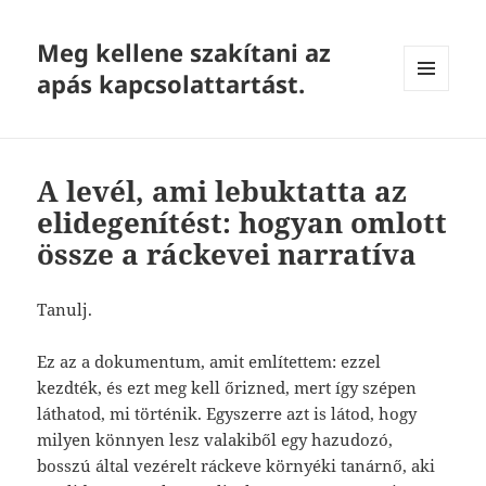
Meg kellene szakítani az
apás kapcsolattartást.
MENU
AND
WIDGETS
A levél, ami lebuktatta az
elidegenítést: hogyan omlott
össze a ráckevei narratíva
Tanulj.
Ez az a dokumentum, amit említettem: ezzel
kezdték, és ezt meg kell őrizned, mert így szépen
láthatod, mi történik. Egyszerre azt is látod, hogy
milyen könnyen lesz valakiből egy hazudozó,
bosszú által vezérelt ráckeve környéki tanárnő, aki