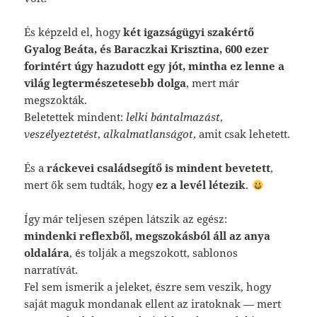
És képzeld el, hogy
két igazságügyi szakértő
Gyalog Beáta, és Baraczkai Krisztina, 600 ezer
forintért úgy hazudott egy jót, mintha ez lenne a
világ legtermészetesebb dolga
, mert már
megszokták.
Beletettek mindent:
lelki bántalmazást
,
veszélyeztetést
,
alkalmatlanságot
, amit csak lehetett.
És a
ráckevei családsegítő is mindent bevetett
,
mert ők sem tudták, hogy
ez a levél létezik
.
Így már teljesen szépen látszik az egész:
mindenki reflexből, megszokásból áll az anya
oldalára
, és tolják a megszokott, sablonos
narratívát.
Fel sem ismerik a jeleket, észre sem veszik, hogy
saját maguk mondanak ellent az iratoknak — mert