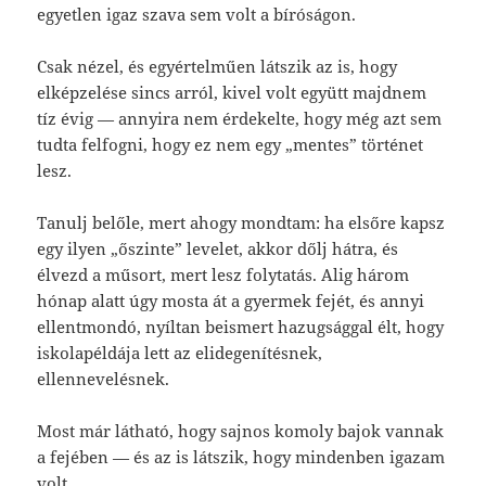
egyetlen igaz szava sem volt a bíróságon.
Csak nézel, és egyértelműen látszik az is, hogy
elképzelése sincs arról, kivel volt együtt majdnem
tíz évig — annyira nem érdekelte, hogy még azt sem
tudta felfogni, hogy ez nem egy „mentes” történet
lesz.
Tanulj belőle, mert ahogy mondtam: ha elsőre kapsz
egy ilyen „őszinte” levelet, akkor dőlj hátra, és
élvezd a műsort, mert lesz folytatás. Alig három
hónap alatt úgy mosta át a gyermek fejét, és annyi
ellentmondó, nyíltan beismert hazugsággal élt, hogy
iskolapéldája lett az elidegenítésnek,
ellennevelésnek.
Most már látható, hogy sajnos komoly bajok vannak
a fejében — és az is látszik, hogy mindenben igazam
volt.