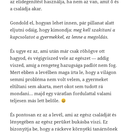
az elidegenítést használja, ha nem az van, amit ő és
a családja akar.
Gondold el, hogyan lehet innen, pár pillanat alatt
eljutni odáig, hogy kimondja:
meg kell szakítani a
kapcsolatot a gyermekkel, ez lenne a megoldás.
És ugye ez az, ami után már csak röhögve ott
hagyod, és végigviszed vele az egészet — addig
viszed, amíg a rengeteg hazugsága padlót nem fog.
Mert ebben a levélben maga írta le, hogy a világon
semmi probléma nem volt velem, a gyermeket
eltiltani sem akarta, mert okot sem tudott rá
mondani… majd egy váratlan fordulattal valami
teljesen más lett belőle.
És pontosan ez az a levél, ami az egész családját és
lényegében az egész perüket bukásba viszi. Ez
bizonyítja be, hogy a ráckeve környéki tanárnőnek