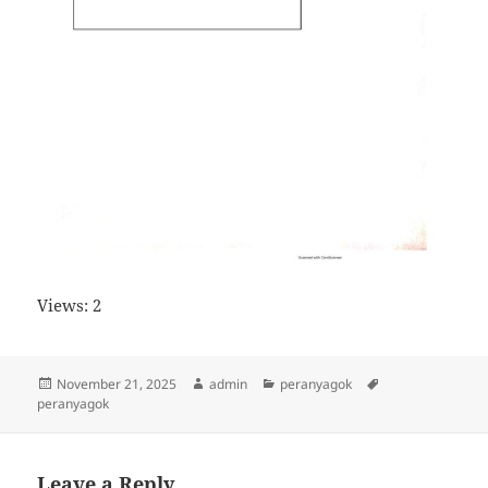
Views: 2
Posted
Author
Categories
Tags
November 21, 2025
admin
peranyagok
on
peranyagok
Leave a Reply