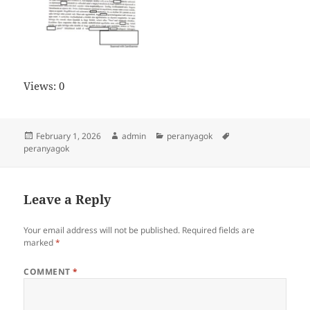
Views: 0
Posted
Author
Categories
Tags
February 1, 2026
admin
peranyagok
on
peranyagok
Leave a Reply
Your email address will not be published.
Required fields are
marked
*
COMMENT
*