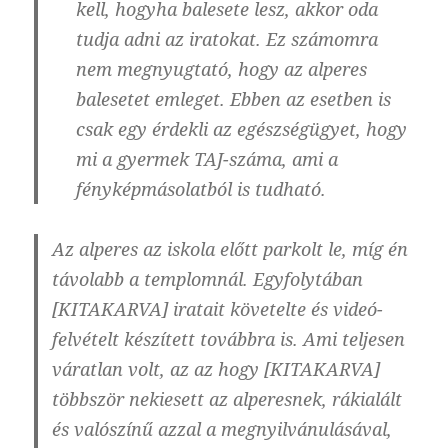
kell, hogyha balesete lesz, akkor oda
tudja adni az iratokat. Ez számomra
nem megnyugtató, hogy az alperes
balesetet emleget. Ebben az esetben is
csak egy érdekli az egészségügyet, hogy
mi a gyermek TAJ-száma, ami a
fényképmásolatból is tudható.
Az alperes az iskola előtt parkolt le, míg én
távolabb a templomnál. Egyfolytában
[KITAKARVA] iratait követelte és videó-
felvételt készített továbbra is. Ami teljesen
váratlan volt, az az hogy [KITAKARVA]
többször nekiesett az alperesnek, rákialált
és valószínű azzal a megnyilvánulásával,