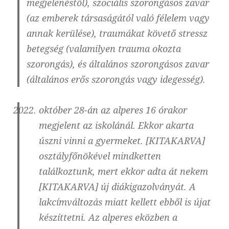
megjelenéstől), szociális szorongásos zavar
(az emberek társaságától való félelem vagy
annak kerülése), traumákat követő stressz
betegség (valamilyen trauma okozta
szorongás), és általános szorongásos zavar
(általános erős szorongás vagy idegesség).
október 28-án az alperes 16 órakor
megjelent az iskolánál. Ekkor akarta
úszni vinni a gyermeket. [KITAKARVA]
osztályfőnökével mindketten
találkoztunk, mert ekkor adta át nekem
[KITAKARVA] új diákigazolványát. A
lakcímváltozás miatt kellett ebből is újat
készíttetni. Az alperes eközben a