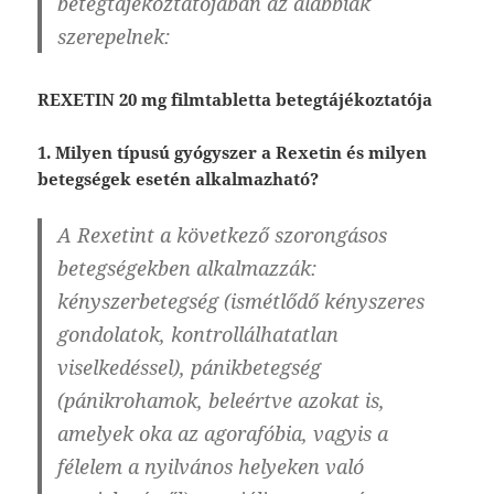
betegtájékoztatójában az alábbiak
szerepelnek:
REXETIN 20 mg filmtabletta betegtájékoztatója
1. Milyen típusú gyógyszer a Rexetin és milyen
betegségek esetén alkalmazható?
A Rexetint a következő szorongásos
betegségekben alkalmazzák:
kényszerbetegség (ismétlődő kényszeres
gondolatok, kontrollálhatatlan
viselkedéssel), pánikbetegség
(pánikrohamok, beleértve azokat is,
amelyek oka az agorafóbia, vagyis a
félelem a nyilvános helyeken való