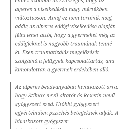
ehhez azonban az szükséges, hogy az
alperes a viselkedésén nagy mértékben
változtasson. Amíg ez nem történik meg,
addig az alperes eddigi viselkedése alapján
félni lehet attól, hogy a gyermeket még az
eddigieknél is nagyobb traumának tenné
ki. Ezen traumatizálás megelőzését
szolgálná a felügyelt kapcsolattartás, ami
kimondottan a gyermek érdekében álló.
Az alperes beadványában hivatkozott arra,
hogy Stilnox nevű altatót és Rexetin nevű
gyógyszert szed. Utóbbi gyógyszert
egyértelműen pszichés betegeknek adják. A
hivatkozott gyógyszer