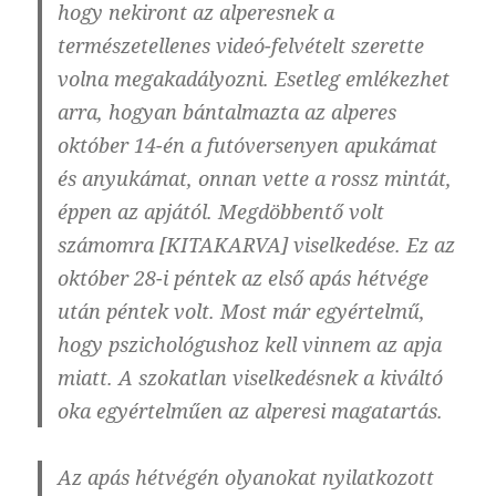
hogy nekiront az alperesnek a
természetellenes videó-felvételt szerette
volna megakadályozni. Esetleg emlékezhet
arra, hogyan bántalmazta az alperes
október 14-én a futóversenyen apukámat
és anyukámat, onnan vette a rossz mintát,
éppen az apjától. Megdöbbentő volt
számomra [KITAKARVA] viselkedése. Ez az
október 28-i péntek az első apás hétvége
után péntek volt. Most már egyértelmű,
hogy pszichológushoz kell vinnem az apja
miatt. A szokatlan viselkedésnek a kiváltó
oka egyértelműen az alperesi magatartás.
Az apás hétvégén olyanokat nyilatkozott