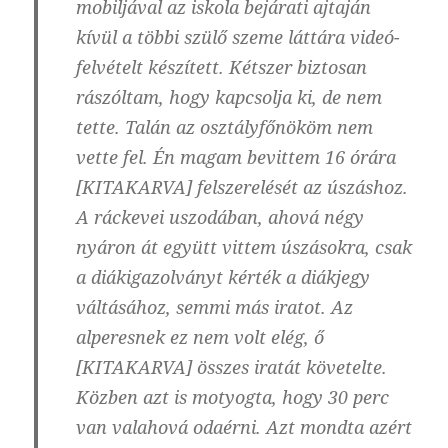
mobiljával az iskola bejárati ajtaján
kívül a többi szülő szeme láttára videó-
felvételt készített. Kétszer biztosan
rászóltam, hogy kapcsolja ki, de nem
tette. Talán az osztályfőnököm nem
vette fel. Én magam bevittem 16 órára
[KITAKARVA] felszerelését az úszáshoz.
A ráckevei uszodában, ahová négy
nyáron át együtt vittem úszásokra, csak
a diákigazolványt kérték a diákjegy
váltásához, semmi más iratot. Az
alperesnek ez nem volt elég, ő
[KITAKARVA] összes iratát követelte.
Közben azt is motyogta, hogy 30 perc
van valahová odaérni. Azt mondta azért