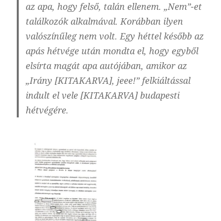
az apa, hogy felső, talán ellenem. „Nem”-et
találkozók alkalmával. Korábban ilyen
valószínűleg nem volt. Egy héttel később az
apás hétvége után mondta el, hogy egyből
elsírta magát apa autójában, amikor az
„Irány [KITAKARVA], jeee!” felkiáltással
indult el vele [KITAKARVA] budapesti
hétvégére.