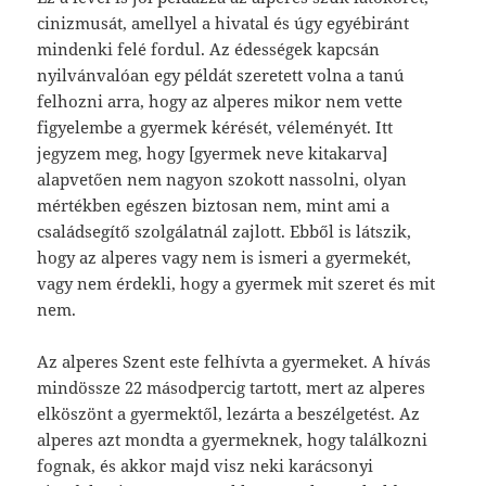
cinizmusát, amellyel a hivatal és úgy egyébiránt
mindenki felé fordul. Az édességek kapcsán
nyilvánvalóan egy példát szeretett volna a tanú
felhozni arra, hogy az alperes mikor nem vette
figyelembe a gyermek kérését, véleményét. Itt
jegyzem meg, hogy [gyermek neve kitakarva]
alapvetően nem nagyon szokott nassolni, olyan
mértékben egészen biztosan nem, mint ami a
családsegítő szolgálatnál zajlott. Ebből is látszik,
hogy az alperes vagy nem is ismeri a gyermekét,
vagy nem érdekli, hogy a gyermek mit szeret és mit
nem.
Az alperes Szent este felhívta a gyermeket. A hívás
mindössze 22 másodpercig tartott, mert az alperes
elköszönt a gyermektől, lezárta a beszélgetést. Az
alperes azt mondta a gyermeknek, hogy találkozni
fognak, és akkor majd visz neki karácsonyi