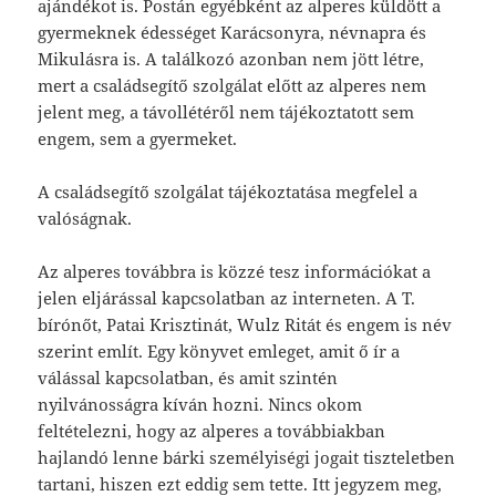
ajándékot is. Postán egyébként az alperes küldött a
gyermeknek édességet Karácsonyra, névnapra és
Mikulásra is. A találkozó azonban nem jött létre,
mert a családsegítő szolgálat előtt az alperes nem
jelent meg, a távollétéről nem tájékoztatott sem
engem, sem a gyermeket.
A családsegítő szolgálat tájékoztatása megfelel a
valóságnak.
Az alperes továbbra is közzé tesz információkat a
jelen eljárással kapcsolatban az interneten. A T.
bírónőt, Patai Krisztinát, Wulz Ritát és engem is név
szerint említ. Egy könyvet emleget, amit ő ír a
válással kapcsolatban, és amit szintén
nyilvánosságra kíván hozni. Nincs okom
feltételezni, hogy az alperes a továbbiakban
hajlandó lenne bárki személyiségi jogait tiszteletben
tartani, hiszen ezt eddig sem tette. Itt jegyzem meg,