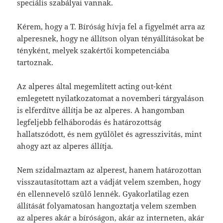
speciális szabályai vannak.
Kérem, hogy a T. Bíróság hívja fel a figyelmét arra az
alperesnek, hogy ne állítson olyan tényállításokat be
tényként, melyek szakértői kompetenciába
tartoznak.
Az alperes által megemlített acting out-ként
emlegetett nyilatkozatomat a novemberi tárgyaláson
is elferdítve állítja be az alperes. A hangomban
legfeljebb felháborodás és határozottság
hallatszódott, és nem gyűlölet és agresszivitás, mint
ahogy azt az alperes állítja.
Nem szidalmaztam az alperest, hanem határozottan
visszautasítottam azt a vádját velem szemben, hogy
én ellennevelő szülő lennék. Gyakorlatilag ezen
állítását folyamatosan hangoztatja velem szemben
az alperes akár a bíróságon, akár az interneten, akár