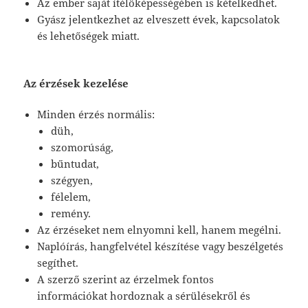
Az ember saját ítélőképességében is kételkedhet.
Gyász jelentkezhet az elveszett évek, kapcsolatok
és lehetőségek miatt.
Az érzések kezelése
Minden érzés normális:
düh,
szomorúság,
bűntudat,
szégyen,
félelem,
remény.
Az érzéseket nem elnyomni kell, hanem megélni.
Naplóírás, hangfelvétel készítése vagy beszélgetés
segíthet.
A szerző szerint az érzelmek fontos
információkat hordoznak a sérülésekről és