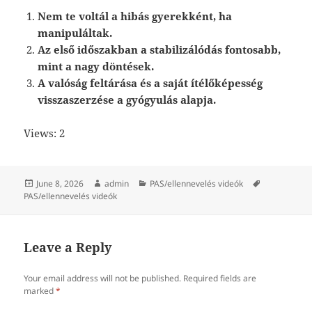
Nem te voltál a hibás gyerekként, ha
manipuláltak.
Az első időszakban a stabilizálódás fontosabb,
mint a nagy döntések.
A valóság feltárása és a saját ítélőképesség
visszaszerzése a gyógyulás alapja.
Views: 2
Posted
Author
Categories
Tags
June 8, 2026
admin
PAS/ellennevelés videók
on
PAS/ellennevelés videók
Leave a Reply
Your email address will not be published.
Required fields are
marked
*