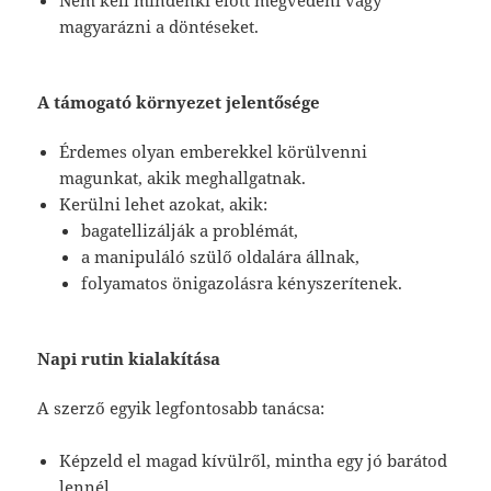
Nem kell mindenki előtt megvédeni vagy
magyarázni a döntéseket.
A támogató környezet jelentősége
Érdemes olyan emberekkel körülvenni
magunkat, akik meghallgatnak.
Kerülni lehet azokat, akik:
bagatellizálják a problémát,
a manipuláló szülő oldalára állnak,
folyamatos önigazolásra kényszerítenek.
Napi rutin kialakítása
A szerző egyik legfontosabb tanácsa:
Képzeld el magad kívülről, mintha egy jó barátod
lennél.