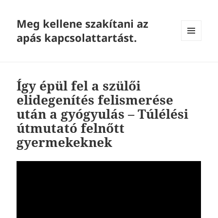
Meg kellene szakítani az
apás kapcsolattartást.
MENU
AND
WIDGETS
Így épül fel a szülői
elidegenítés felismerése
után a gyógyulás – Túlélési
útmutató felnőtt
gyermekeknek