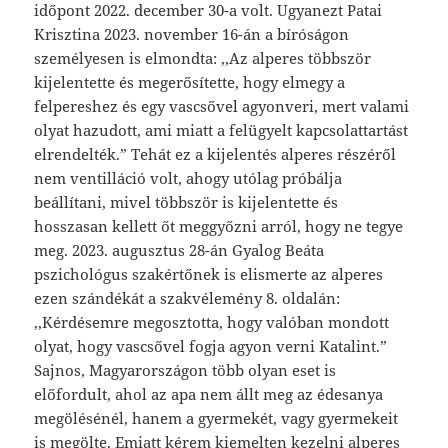
időpont 2022. december 30-a volt. Ugyanezt Patai
Krisztina 2023. november 16-án a bíróságon
személyesen is elmondta: ,,Az alperes többször
kijelentette és megerősítette, hogy elmegy a
felpereshez és egy vascsővel agyonveri, mert valami
olyat hazudott, ami miatt a felügyelt kapcsolattartást
elrendelték.” Tehát ez a kijelentés alperes részéről
nem ventilláció volt, ahogy utólag próbálja
beállítani, mivel többször is kijelentette és
hosszasan kellett őt meggyőzni arról, hogy ne tegye
meg. 2023. augusztus 28-án Gyalog Beáta
pszichológus szakértőnek is elismerte az alperes
ezen szándékát a szakvélemény 8. oldalán:
,,Kérdésemre megosztotta, hogy valóban mondott
olyat, hogy vascsővel fogja agyon verni Katalint.”
Sajnos, Magyarországon több olyan eset is
előfordult, ahol az apa nem állt meg az édesanya
megölésénél, hanem a gyermekét, vagy gyermekeit
is megölte. Emiatt kérem kiemelten kezelni alperes