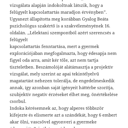
vizsgálata alapján indokoltnak látszik, hogy a
felügyelt kapcsolattartás maradjon érvényben”.
Ugyanezt állapította meg korábban Gyalog Beáta
pszichológus szakértő is a szakvéleményének 16.
oldalán. ,,Lélektani szempontból azért szerencsés a
felügyelt
kapcsolattartás fenntartása, mert a gyermek
explorációjában megfogalmazta, hogy édesapja nem
figyel oda arra, amit kér tőle, azt nem tartja
tiszteletben. Beszámolóját alátámasztja a projektív
vizsgálat, mely szerint az apai tekintélyelvű
magatartást nehezen tolerálja, de engedelmeskedik
annak, így azonban saját igényeit háttérbe szorítja,
szubjektív negatív érzéseket élhet meg, önértékelése
csorbul.
Indoka kérésemnek az, hogy alperes többször
kifejezte és elismerte azt a szándékát, hogy 6 embert
akar ölni, vascsővel agyonveri a gyermeke