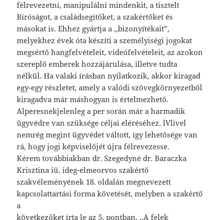
félrevezetni, manipulálni mindenkit, a tisztelt
Bíróságot, a családsegítőket, a szakértőket és
másokat is. Ehhez gyártja a ,,bizonyítékait”,
melyekhez évek óta készíti a személyiségi jogokat
megsértő hangfelvételeit, videófelvételeit, az azokon
szereplő emberek hozzájárulása, illetve tudta
nélkül. Ha valaki írásban nyilatkozik, akkor kiragad
egy-egy részletet, amely a valódi szövegkörnyezetből
kiragadva már máshogyan is értelmezhető.
Alperesnekjelenleg a per során már a harmadik
ügyvédre van szüksége céljai eléréséhez. lVlivel
nemrég megint ügyvédet váltott, így lehetősége van
rá, hogy jogi képviselőjét újra félrevezesse.
Kérem továbbiakban dr. Szegedyné dr. Baraczka
Krisztina iü. ideg-elmeorvos szakértő
szakvéleményének 18. oldalán megnevezett
kapcsolattartási forma követését, melyben a szakértő
a
következőket írta le az 5. pontban. ,,A felek