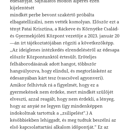
édesanyját. Sajnálatos módon alperes ezen
kijelentését
mindkét perbe bevont szakértő próbálta
elbagatellizálni, nem vették komolyan. Először ezt a
tényt Patai Krisztina, a Ráckeve és Környéke Család-
és Gyermekjóléti Központ vezetője a 2023. január 20
—án írt tájékoztatójában rögzíti a következőképp.
,,Az ideiglenes intézkedés elrendeléséről az édesapa
először Központunktól értesült. Erőteljes
felháborodásának adott hangot, többször
hangsúlyozva, hogy elindul, és megtorlásként az
édesanyában kárt tesz (vascsővel agyonveri).
Amikor felhívtuk rá a figyelmét, hogy ez a
gyermekének nem érdeke, mert mindkét szülőjét
elveszti, azzal reagált, hogy nem érdekli, a lényeg,
hogy az anyáé ne legyen (így mindenképpen
indokoltnak tartottuk a ,,zsilipelést”.) A
későbbiekben lehiggadt, és meg tudtuk beszélni az
első kapcsolattartási alkalom időpontját.” Ez az