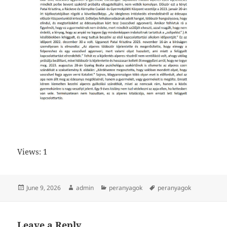
Views: 1
Posted
Author
Categories
Tags
June 9, 2026
admin
peranyagok
peranyagok
on
Leave a Reply