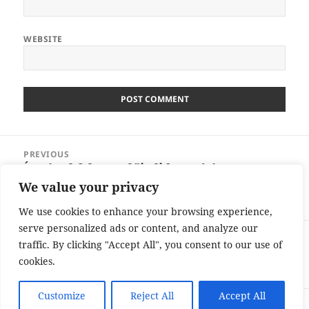
WEBSITE
Post
PREVIOUS
navigation
Így épül fel a szülői elidegenítés
Previous
felismerése után a gyógyulás – Túlélési
post:
We value your privacy
útmutató felnőtt gyermekeknek
We use cookies to enhance your browsing experience,
serve personalized ads or content, and analyze our
NEXT
traffic. By clicking "Accept All", you consent to our use of
Hogyan kezeld a szülői elidegenítést? –
Next
cookies.
Túlélési útmutató érintett szülőknek
post:
Customize
Reject All
Accept All
Proudly powered by WordPress