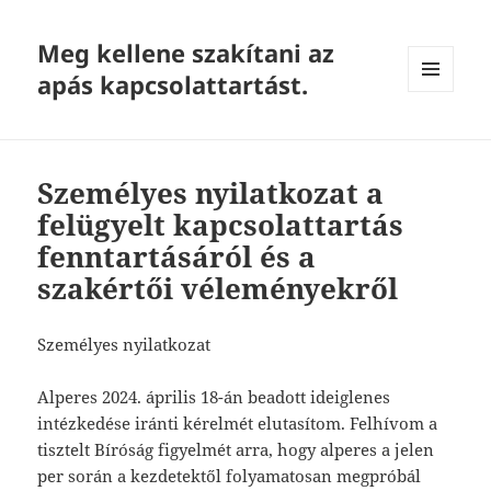
Meg kellene szakítani az
apás kapcsolattartást.
MENU
AND
WIDGETS
Személyes nyilatkozat a
felügyelt kapcsolattartás
fenntartásáról és a
szakértői véleményekről
Személyes nyilatkozat
Alperes 2024. április 18-án beadott ideiglenes
intézkedése iránti kérelmét elutasítom. Felhívom a
tisztelt Bíróság figyelmét arra, hogy alperes a jelen
per során a kezdetektől folyamatosan megpróbál