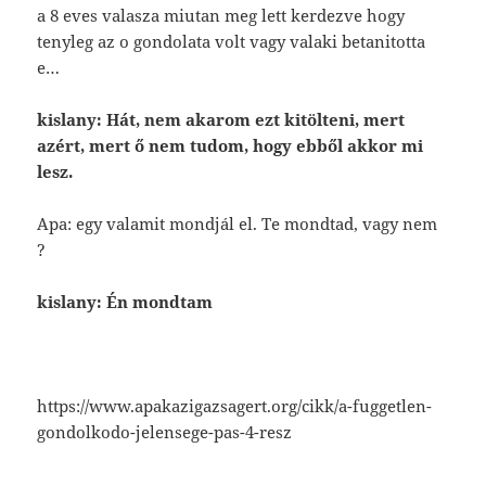
a 8 eves valasza miutan meg lett kerdezve hogy
tenyleg az o gondolata volt vagy valaki betanitotta
e…
kislany
: Hát, nem akarom ezt kitölteni, mert
azért, mert ő nem tudom, hogy ebből akkor mi
lesz.
Apa: egy valamit mondjál el. Te mondtad, vagy nem
?
kislany: Én mondtam
https://www.apakazigazsagert.org/cikk/a-fuggetlen-
gondolkodo-jelensege-pas-4-resz