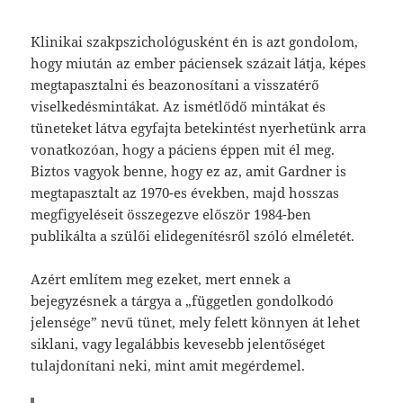
Klinikai szakpszichológusként én is azt gondolom,
hogy miután az ember páciensek százait látja, képes
megtapasztalni és beazonosítani a visszatérő
viselkedésmintákat. Az ismétlődő mintákat és
tüneteket látva egyfajta betekintést nyerhetünk arra
vonatkozóan, hogy a páciens éppen mit él meg.
Biztos vagyok benne, hogy ez az, amit Gardner is
megtapasztalt az 1970-es években, majd hosszas
megfigyeléseit összegezve először 1984-ben
publikálta a szülői elidegenítésről szóló elméletét.
Azért említem meg ezeket, mert ennek a
bejegyzésnek a tárgya a „független gondolkodó
jelensége” nevű tünet, mely felett könnyen át lehet
siklani, vagy legalábbis kevesebb jelentőséget
tulajdonítani neki, mint amit megérdemel.