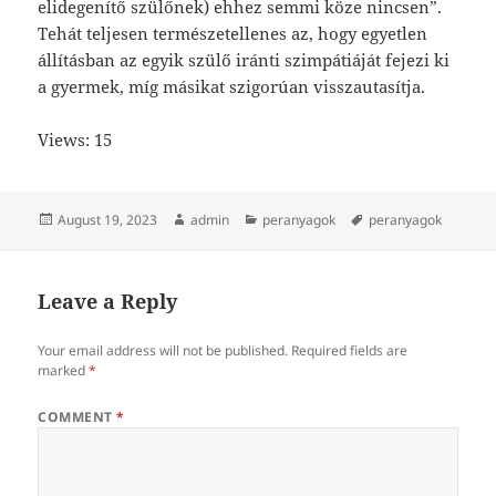
elidegenítő szülőnek) ehhez semmi köze nincsen”.
Tehát teljesen természetellenes az, hogy egyetlen
állításban az egyik szülő iránti szimpátiáját fejezi ki
a gyermek, míg másikat szigorúan visszautasítja.
Views: 15
Posted
Author
Categories
Tags
August 19, 2023
admin
peranyagok
peranyagok
on
Leave a Reply
Your email address will not be published.
Required fields are
marked
*
COMMENT
*