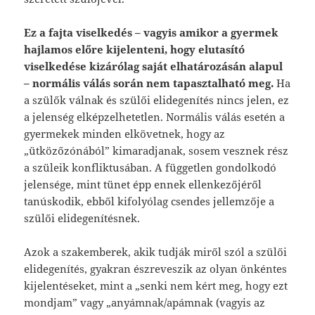
Ez a fajta viselkedés – vagyis amikor a gyermek
hajlamos előre kijelenteni, hogy elutasító
viselkedése kizárólag saját elhatározásán alapul
– normális válás során nem tapasztalható meg.
Ha
a szülők válnak és szülői elidegenítés nincs jelen, ez
a jelenség elképzelhetetlen. Normális válás esetén a
gyermekek minden elkövetnek, hogy az
„ütközőzónából” kimaradjanak, sosem vesznek rész
a szüleik konfliktusában. A független gondolkodó
jelensége, mint tünet épp ennek ellenkezőjéről
tanúskodik, ebből kifolyólag csendes jellemzője a
szülői elidegenítésnek.
Azok a szakemberek, akik tudják miről szól a szülői
elidegenítés, gyakran észreveszik az olyan önkéntes
kijelentéseket, mint a „senki nem kért meg, hogy ezt
mondjam” vagy „anyámnak/apámnak (vagyis az