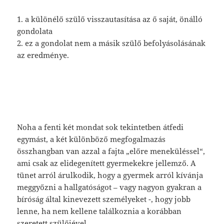
1. a különélő szülő visszautasítása az ő saját, önálló
gondolata
2. ez a gondolat nem a másik szülő befolyásolásának
az eredménye.
Noha a fenti két mondat sok tekintetben átfedi
egymást, a két különböző megfogalmazás
összhangban van azzal a fajta „előre meneküléssel“,
ami csak az elidegenített gyermekekre jellemző. A
tünet arról árulkodik, hogy a gyermek arról kívánja
meggyőzni a hallgatóságot – vagy nagyon gyakran a
bíróság által kinevezett személyeket -, hogy jobb
lenne, ha nem kellene találkoznia a korábban
szeretett szülőjével.