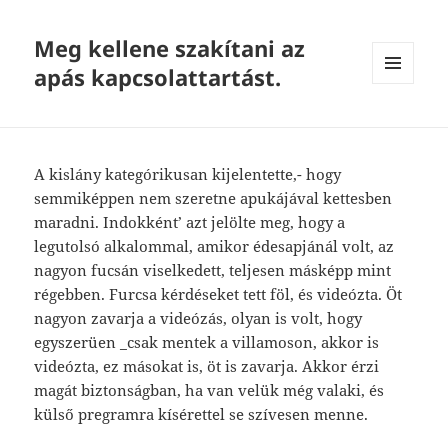
Meg kellene szakítani az
apás kapcsolattartást.
MENU
AND
WIDGETS
A kislány kategórikusan kijelentette,- hogy
semmiképpen nem szeretne apukájával kettesben
maradni. Indokként’ azt jelölte meg, hogy a
legutolsó alkalommal, amikor édesapjánál volt, az
nagyon fucsán viselkedett, teljesen másképp mint
régebben. Furcsa kérdéseket tett föl, és videózta. Öt
nagyon zavarja a videózás, olyan is volt, hogy
egyszerüen _csak mentek a villamoson, akkor is
videózta, ez másokat is, öt is zavarja. Akkor érzi
magát biztonságban, ha van velük még valaki, és
külső pregramra kísérettel se szívesen menne.