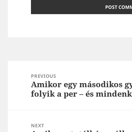
Post
navigation
PREVIOUS
Amikor egy másodikos gy
Previous
folyik a per – és mindenk
post:
NEXT