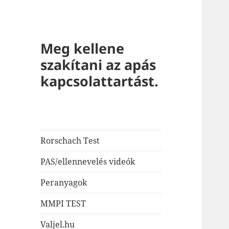
Meg kellene
szakítani az apás
kapcsolattartást.
Rorschach Test
PAS/ellennevelés videók
Peranyagok
MMPI TEST
Valjel.hu