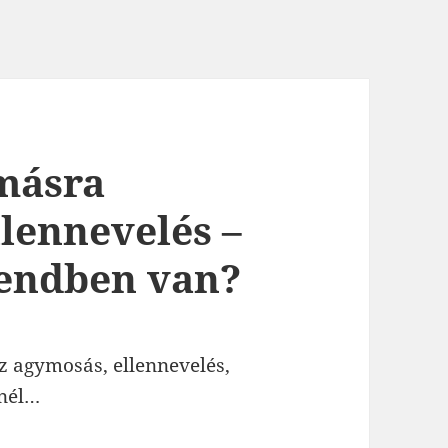
másra
llennevelés –
endben van?
z agymosás, ellennevelés,
knél…