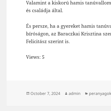
Valamint a kiskorú hamis tanúvallom
és családja által.
És persze, ha a gyereket hamis tanúv
bíróságon, az Baraczkai Krisztina sze
Felicitász szerint is.
Views: 5
Posted
Author
Categories
October 7, 2024
admin
peranyago
on