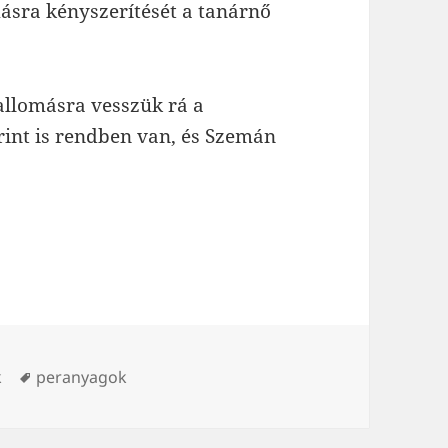
ásra kényszerítését a tanárnő
allomásra vesszük rá a
rint is rendben van, és Szemán
Tags
k
peranyagok