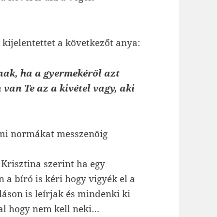
kijelentettet a következőt anya:
ak, ha a gyermekéről azt
n van
Te
az a kivétel
vagy
,
aki
almi normákat messzenöig
 Krisztina szerint ha egy
a bíró is kéri hogy vigyék el a
áson is leírjak és mindenki ki
l hogy nem kell neki…