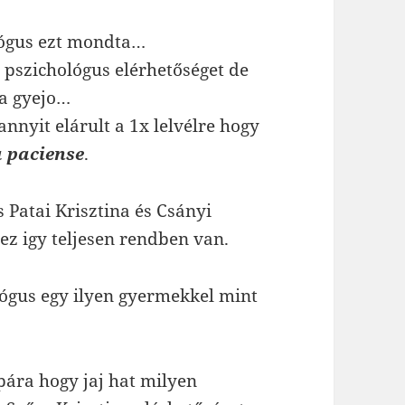
lógus ezt mondta…
pszichológus elérhetőséget de
 a gyejo…
annyit elárult a 1x lelvélre hogy
a paciense
.
 Patai Krisztina és Csányi
 ez igy teljesen rendben van.
lógus egy ilyen gyermekkel mint
apára hogy jaj hat milyen