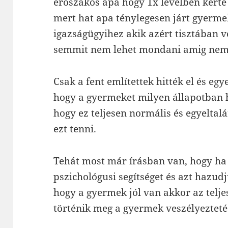
erőszakos apa hogy 1x levélben kérte
mert hat apa ténylegesen járt gyerme
igazságügyihez akik azért tisztában 
semmit nem lehet mondani amig nem 
Csak a fent említettek hitték el és eg
hogy a gyermeket milyen állapotban 
hogy ez teljesen normális és egyelt
ezt tenni.
Tehát most már írásban van, hogy ha
pszichológusi segítséget és azt hazud
hogy a gyermek jól van akkor az telj
történik meg a gyermek veszélyeztet