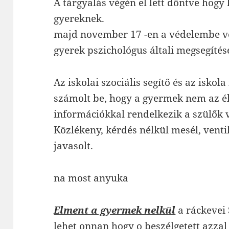
A tárgyalás végén el lett döntve hogy
gyereknek.
majd november 17 -en a védelembe ve
gyerek pszichológus általi megsegítésé
Az iskolai szociális segítő és az iskol
számolt be, hogy a gyermek nem az é
információkkal rendelkezik a szülők 
Közlékeny, kérdés nélkül mesél, ventil
javasolt.
na most anyuka
Elment a gyermek nelkül
a ráckevei 
lehet onnan hogy o beszélgetett azzal 