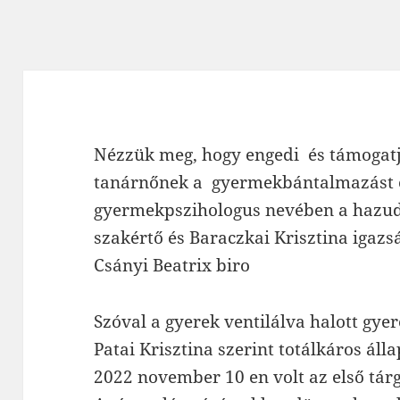
Nézzük meg, hogy engedi és támogatj
tanárnőnek a gyermekbántalmazást és
gyermekpszihologus nevében a hazud
szakértő és Baraczkai Krisztina igazsá
Csányi Beatrix biro
Szóval a gyerek ventilálva halott gye
Patai Krisztina szerint totálkáros áll
2022 november 10 en volt az első tár