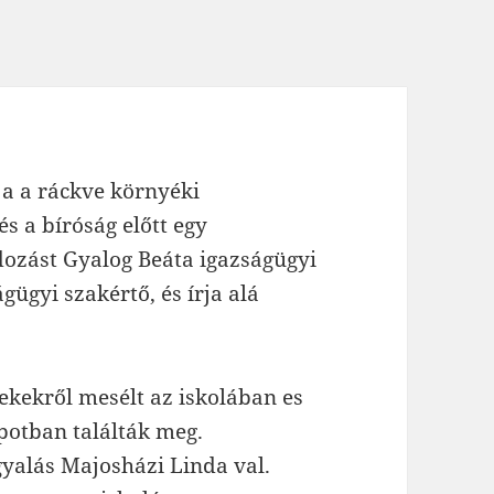
a a ráckve környéki
 a bíróság előtt egy
ozást Gyalog Beáta igazságügyi
gügyi szakértő, és írja alá
rekekről mesélt az iskolában es
apotban találták meg.
gyalás Majosházi Linda val.