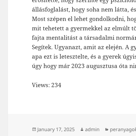
állásfoglalást, hogy soha nem látta, 
Most szépen el lehet gondolkodni, hog
mit tehetett a gyermekkel az elmúlt tö
fajta mentalitást a társadalmi normán
Segítek. Ugyanazt, amit az elején. A 
apa ezt is letesztelte, és a gyerek úg
úgy hogy már 2023 augusztusa óta nin
Views: 234
Posted
Author
Categories
January 17, 2025
admin
peranyago