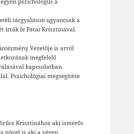
 legyen pszichológus a
téli tárgyaláson ugyancsak a
t írták le Patai Krisztinával.
a intézmény Vezetője is arról
letkorának megfelelő
válásával kapcsolatban.
lál. Pszichológiai megsegítése
Szűcs Krisztinához aki ismerős
a növel is aki a végen