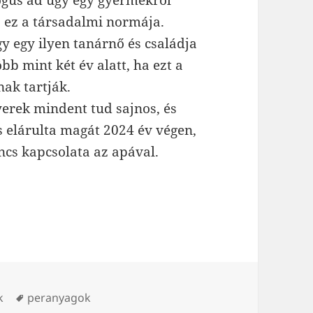
és ez a társadalmi normája.
y egy ilyen tanárnő és családja
bb mint két év alatt, ha ezt a
ak tartják.
gyerek mindent tud sajnos, és
yis elárulta magát 2024 év végen,
cs kapcsolata az apával.
Tags
k
peranyagok