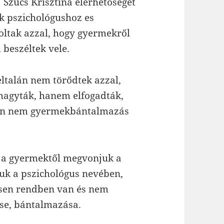
 Szűcs Krisztina elérhetőséget
k pszichológushoz es
voltak azzal, hogy gyermekről
beszéltek vele.
yeltalán nem törődtek azzal,
hagyták, hanem elfogadták,
alán nem gyermekbántalmazás
 a gyermektől megvonjuk a
juk a pszichológus nevében,
esen rendben van és nem
ése, bántalmazása.