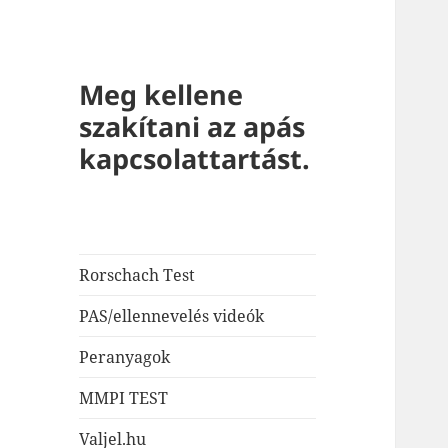
Meg kellene
szakítani az apás
kapcsolattartást.
Rorschach Test
PAS/ellennevelés videók
Peranyagok
MMPI TEST
Valjel.hu