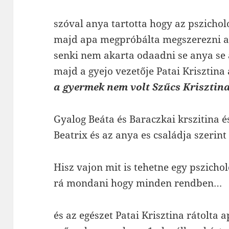
szóval anya tartotta hogy az pszicho
majd apa megpróbálta megszerezni a 
senki nem akarta odaadni se anya se
majd a gyejo vezetője Patai Krisztina 
a gyermek nem volt Szűcs Krisztin
Gyalog Beáta és Baraczkai krszitina és
Beatrix és az anya es családja szerint
Hisz vajon mit is tehetne egy pszicho
rá mondani hogy minden rendben…
és az egészet Patai Krisztina rátolta 