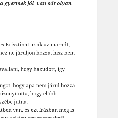
a gyermek jól van sőt olyan
s Krisztinát, csak az maradt,
hez ne járuljon hozzá, hisz nem
vallani, hogy hazudott, így
ngot, hogy apa nem járul hozzá
izonyította, hogy előbb
szébe jutna.
ben van, és ezt írásban meg is
lógus ad úgy egy gyermekről