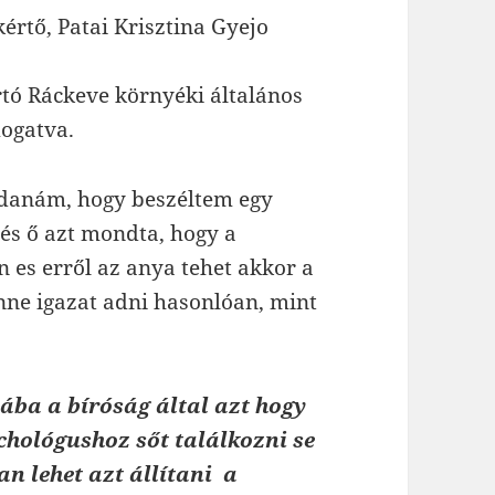
értő, Patai Krisztina Gyejo
tó Ráckeve környéki általános
mogatva.
ndanám, hogy beszéltem egy
és ő azt mondta, hogy a
 es erről az anya tehet akkor a
enne igazat adni hasonlóan, mint
ába a bíróság által azt hogy
ichológushoz sőt találkozni se
an lehet azt állítani a