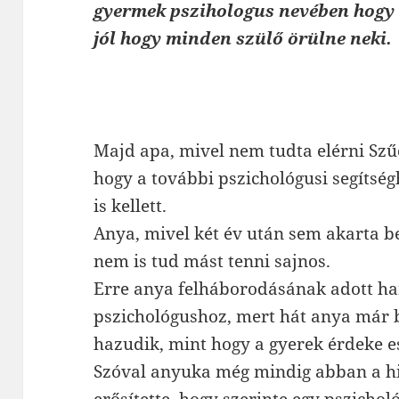
gyermek pszihologus nevében hogy 
jól hogy minden szülő örülne neki.
Majd apa, mivel nem tudta elérni Szűc
hogy a további pszichológusi segítség
is kellett.
Anya, mivel két év után sem akarta be
nem is tud mást tenni sajnos.
Erre anya felháborodásának adott ha
pszichológushoz, mert hát anya már b
hazudik, mint hogy a gyerek érdeke e
Szóval anyuka még mindig abban a hit
erősítette, hogy szerinte egy pszicho