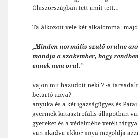
Olaszországban tett amit tett…
Találkozott vele két alkalommal majd 
„Minden normális szülő örülne ann
mondja a szakember, hogy rendbe
ennek
nem örül.”
vajon mit hazudott neki ? -a tarsad
betartó anya?
anyuka és a két igazságügyes és Patai
gyermek katasztrofális állapotban van 
gyereket és a védelmébe vetéli tárgyal
van akadva akkor anya megoldja azza