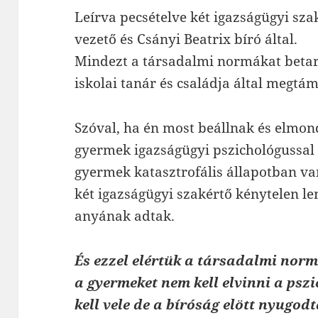
Leírva pecsételve két igazságügyi szak
vezető és Csányi Beatrix bíró által.
Mindezt a társadalmi normákat betar
iskolai tanár és családja által megtá
Szóval, ha én most beállnak és elmo
gyermek igazságügyi pszichológussal 
gyermek katasztrofális állapotban van
két igazságügyi szakértő kénytelen l
anyának adtak.
És ezzel elértük a társadalmi norm
a gyermeket nem kell elvinni a psz
kell vele de a bíróság elött nyugodt