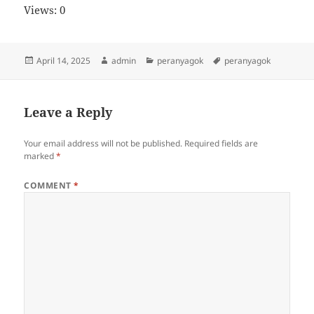
Views: 0
Posted
Author
Categories
Tags
April 14, 2025
admin
peranyagok
peranyagok
on
Leave a Reply
Your email address will not be published.
Required fields are
marked
*
COMMENT
*