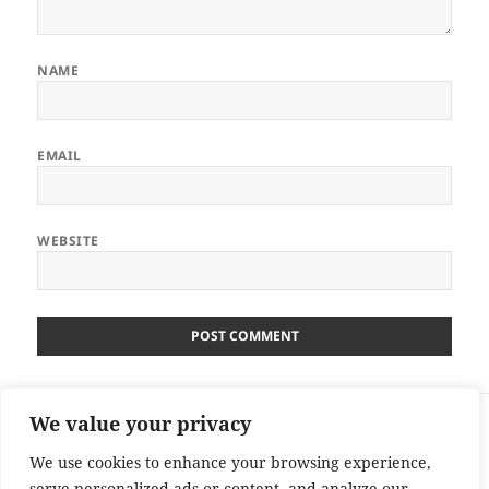
NAME
EMAIL
WEBSITE
Post
We value your privacy
PREVIOUS
navigation
Így készül a hazugság: a ráckevei
Previous
We use cookies to enhance your browsing experience,
futóverseny, mint bírósági fordulópont
post:
serve personalized ads or content, and analyze our