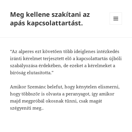
Meg kellene szakítani az
apás kapcsolattartást.
MENU
AND
WIDGETS
“Az alperes ezt követően több ideiglenes intézkedés
iránti kérelmet terjesztett elő a kapcsolattartás újbóli
szabályozása érdekében, de ezeket a kérelmeket a
bíróság elutasította.”
Amikor Szemánc belefut, hogy kénytelen elismerni,
hogy többször is olvasta a peranyagot, így amikor
majd megpróbál okosnak tűnni, csak magát
szégyeníti meg..